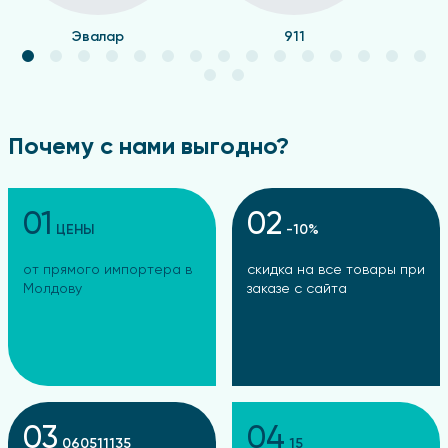
Эвалар
911
Почему с нами выгодно?
01
02
ЦЕНЫ
-10%
от прямого импортера в
скидка на все товары при
Молдову
заказе с сайта
03
04
060511135
15