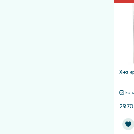
Хна и
Есть
29.70