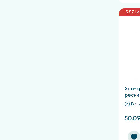
-5.57 Le
Хна-к
ресни
Есть
50.09