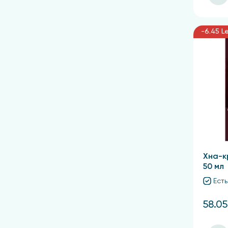
-6.45 Le
Хна-к
50 мл
Есть
58.05