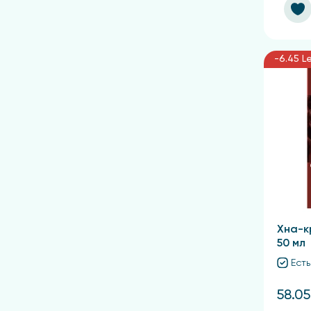
-6.45 Le
Хна-к
50 мл
Есть
58.05