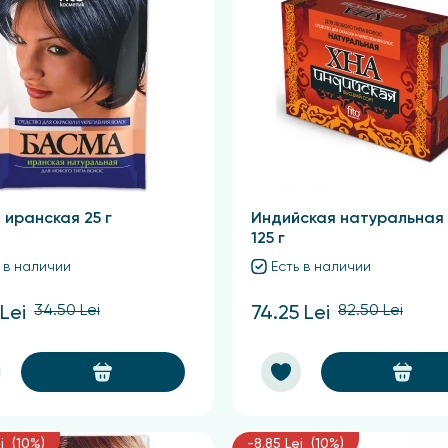
 иранская 25 г
Индийская натуральная
125 г
 в наличии
Есть в наличии
34.50 Lei
82.50 Lei
 Lei
74.25 Lei
i (10%)
-8.85 Lei (10%)