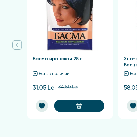
Особые указания
Меры предосторожности: рекомендуется пред
водой. Хранить в недоступном для детей ме
Противопоказания: отсутствуют.
Условия хранения: хранить при температуре 
Басма иранская 25 г
Хна-
Бесц
Есть в наличии
Ест
34.50 Lei
31.05 Lei
58.0