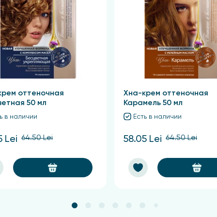
варительно провести тест на чувствительность кожи. П
сте. Только для наружного применения.
от 0 °C до +25 °C, в недоступном для детей месте.
крем оттеночная
Хна-крем оттеночная
ветная 50 мл
Карамель 50 мл
ь в наличии
Есть в наличии
64.50 Lei
64.50 Lei
5 Lei
58.05 Lei