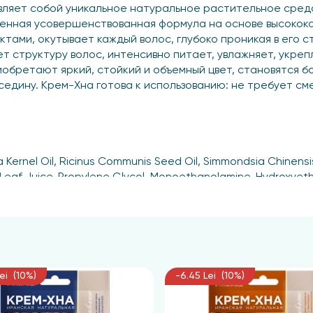
вляет собой уникальное натуральное растительное сред
менная усовершенствованная формула на основе высокок
тами, окутывает каждый волос, глубоко проникая в его 
т структуру волос, интенсивно питает, увлажняет, укреп
обретают яркий, стойкий и объемный цвет, становятся б
едину. Крем-Хна готова к использованию: не требует сме
 Kernel Oil, Ricinus Communis Seed Oil, Simmondsia Chinensis
Leaf Juice, Propylene Glycol, Monoethanolamine, Hydroxyethy
IC YELLOW 87, Phenoxyethanol.
 сухих или слегка влажных волос. Оставьте средство на 
тельный результат зависит от исходного цвета и структу
ei (10%)
-6.45 Lei (10%)
 темного оттенка выбранного цвета. После процедуры тщ