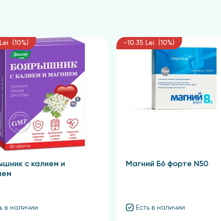
Lei (10%)
-10.35 Lei (10%)
ышник с калием и
Магний Б6 форте N50
ием
ь в наличии
Есть в наличии