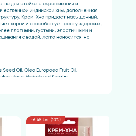
ство для стойкого окрашивания и
ачественной индийской хны, дополненная
структуру. Крем-Хна придает насыщенный,
ляет корни и способствует росту здоровых,
олее плотными, густыми, эластичными и
шивания с водой, легко наносится, не
 Seed Oil, Olea Europaea Fruit Oil,
lcellulose, Hydrolyzed Keratin,
волосах на 30 минут, для получения более
ры ваших волос. Продление времени
-6.45 Lei (10%)
-6.45 L
ательно промойте волосы теплой водой без