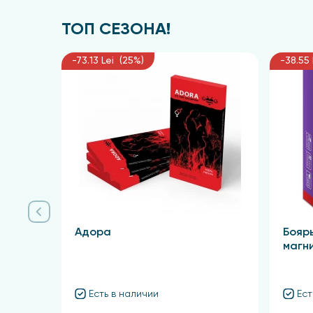
ТОП СЕЗОНА!
-73.13 Lei (25%)
-38.55 
Адора
Бояр
магн
Есть в наличии
Ест