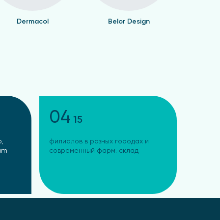
Dermacol
Belor Design
Валент
04
15
,
филиалов в разных городах и
ram
современный фарм. склад