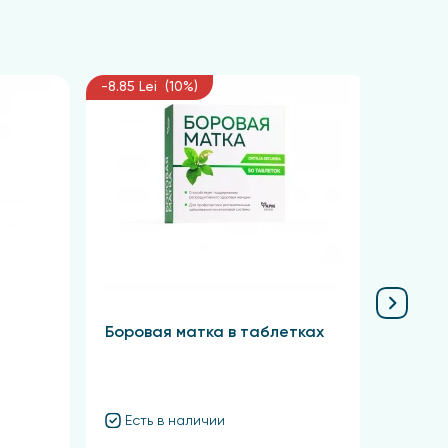
-8.85 Lei (10%)
-6.75 L
Боровая матка в таблетках
Крас
Есть в наличии
Ест