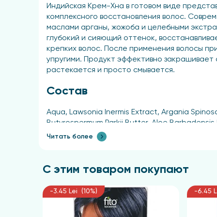
Индийская Крем-Хна в готовом виде предста
комплексного восстановления волос. Совре
маслами арганы, жожоба и целебными экстрак
глубокий и сияющий оттенок, восстанавливае
крепких волос. После применения волосы при
упругими. Продукт эффективно закрашивает с
растекается и просто смывается.
Состав
Aqua, Lawsonia Inermis Extract, Argania Spinosa
Butyrospermum Parkii Butter, Aloe Barbadensis 
Triethanolamine, Parfum, BASIC BROWN 16, BAS
Читать более
Способ применения
С этим товаром покупают
Нанесите Крем-Хну равномерно по всей длине
насыщенного оттенка — до 40 минут. Оконча
-3.45 Lei (10%)
-6.45 L
воздействия способствует получению более
использования шампуня.