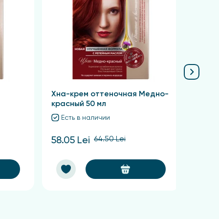
ри попадании в глаза немедленно промыть
Хна-крем оттеночная Медно-
Хна-
красный 50 мл
Кашта
Есть в наличии
Ест
64.50 Lei
58.05 Lei
58.05