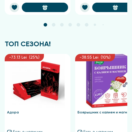
мышечной ткани после стресса, вызванного
интенсивными тренировками, и имеет потенциал
замедлять процессы старения, рекомендуясь как
средство для продления молодости.
Хотя альфа-липоевая кислота производится
организмом, её естественного количества
ТОП СЕЗОНА!
недостаточно для заметного лечебного
воздействия, поэтому рекомендуется её
-73.13 Lei (25%)
-38.55 Lei (10%)
постоянное включение в диету через пищевые
добавки.
Однако в традиционной таблетированной или
капсулированной форме альфа-липоевая кислота
недостаточно стабильна и плохо усваивается.
Новые разработки позволили создать мицеллярную
форму, благодаря которой увеличивается
биодоступность, обеспечивая быстрое и полное
Адора
Боярышник с калием и магние
усвоение без вызывания изжоги или дискомфорта,
характерных для нестабилизированной R-
липоевой кислоты.