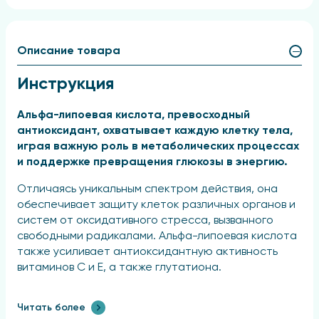
Описание товара
Инструкция
Альфа-липоевая кислота, превосходный
антиоксидант, охватывает каждую клетку тела,
играя важную роль в метаболических процессах
и поддержке превращения глюкозы в энергию.
Отличаясь уникальным спектром действия, она
обеспечивает защиту клеток различных органов и
систем от оксидативного стресса, вызванного
свободными радикалами. Альфа-липоевая кислота
также усиливает антиоксидантную активность
витаминов C и E, а также глутатиона.
Для людей, страдающих диабетом, она
Читать более
способствует снижению глюкозы в крови,