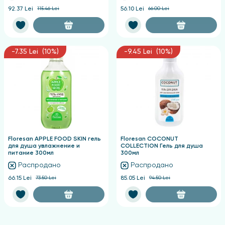
92.37 Lei
115.46 Lei
56.10 Lei
66.00 Lei
-7.35 Lei (10%)
-9.45 Lei (10%)
Floresan APPLE FOOD SKIN гель
Floresan COCONUT
для душа увлажнение и
COLLECTION Гель для душа
питание 300мл
300мл
Распродано
Распродано
66.15 Lei
73.50 Lei
85.05 Lei
94.50 Lei