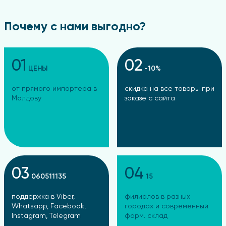
Почему с нами выгодно?
01
02
ЦЕНЫ
-10%
от прямого импортера в
скидка на все товары при
Молдову
заказе с сайта
03
04
060511135
15
поддержка в Viber,
филиалов в разных
Whatsapp, Facebook,
городах и современный
Instagram, Telegram
фарм. склад