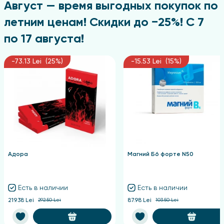
Август — время выгодных покупок по
летним ценам! Скидки до −25%! С 7
по 17 августа!
-73.13 Lei (25%)
-15.53 Lei (15%)
Адора
Магний Б6 форте N50
Есть в наличии
Есть в наличии
219.38 Lei
292.50 Lei
87.98 Lei
103.50 Lei