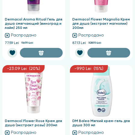
Dermacol Aroma Ritual Гель для
Dermacol Flower Magnolia Крем
душа смягчающий (виноград и
для душа (экстракт магнолии)
лайм) 250 мл
200мл
Распродано
Распродано
77.59 Lei
96.99 Lei
87.13 Lei
108.91 Lei
-23.09 Lei (20%)
-9.90 Lei (15%)
Dermacol Flower Rose Крем для
DM Balea Мягкий крем-гель для
душа (экстракт розы) 200мл
душа 300 мл
Распродано
Распродано