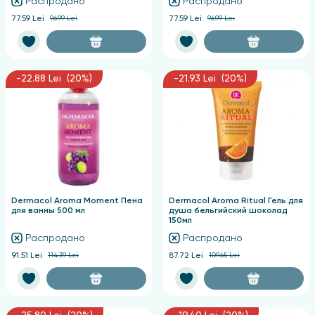
Распродано
Распродано
77.59 Lei
96.99 Lei
77.59 Lei
96.99 Lei
-22.88 Lei (20%)
-21.93 Lei (20%)
Dermacol Aroma Moment Пена
Dermacol Aroma Ritual Гель для
для ванны 500 мл
душа бельгийский шоколад
150мл
Распродано
Распродано
91.51 Lei
114.39 Lei
87.72 Lei
109.65 Lei