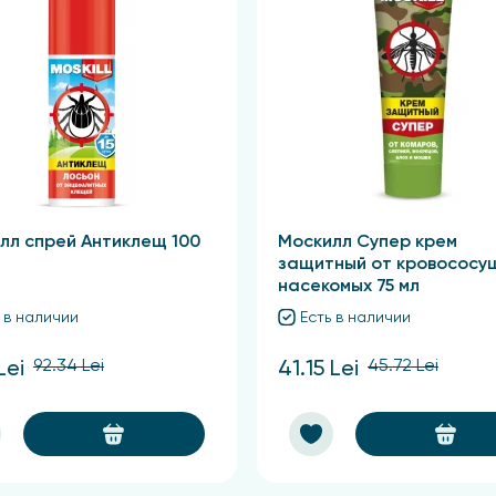
лл спрей Антиклещ 100
Москилл Супер крем
защитный от кровососу
насекомых 75 мл
 в наличии
Есть в наличии
92.34 Lei
45.72 Lei
Lei
41.15 Lei