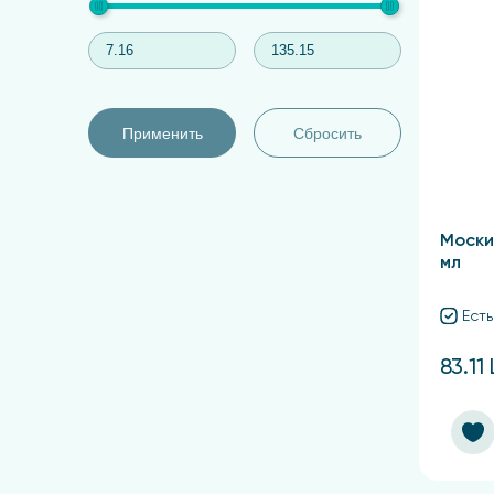
Применить
Сбросить
Моски
мл
Есть
83.11 