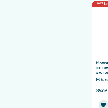
-9.97 Le
Моски
от ком
экстр
Есть
89.69