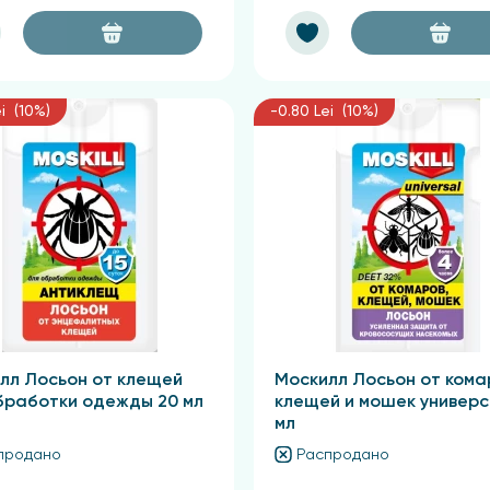
i (10%)
-0.80 Lei (10%)
лл Лосьон от клещей
Москилл Лосьон от кома
бработки одежды 20 мл
клещей и мошек универс
мл
продано
Распродано