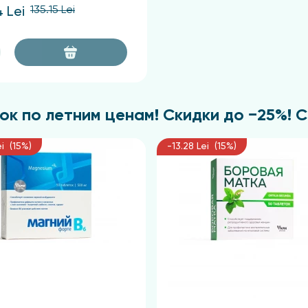
135.15 Lei
4 Lei
к по летним ценам! Скидки до −25%! С 
ei (15%)
-13.28 Lei (15%)