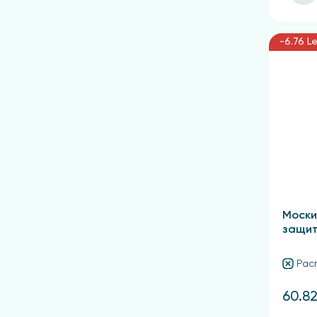
-6.76 Le
Моски
защит
Рас
60.82