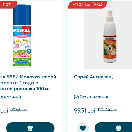
i (10%)
-11.03 Lei (10%)
лл БЭБИ Молочко-спрей
Спрей Антиклещ
аров от 1 года с
актом ромашки 100 мл
 в наличии
Есть в наличии
99.66 Lei
110.34 Lei
 Lei
99.31 Lei