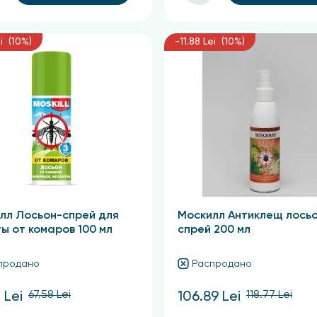
i (10%)
-11.88 Lei (10%)
лл Лосьон-спрей для
Москилл Антиклещ лось
ы от комаров 100 мл
спрей 200 мл
продано
Распродано
67.58 Lei
118.77 Lei
 Lei
106.89 Lei