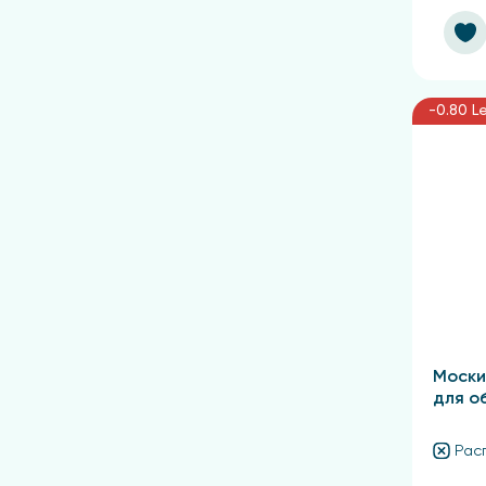
-0.80 Le
Моски
для о
Рас