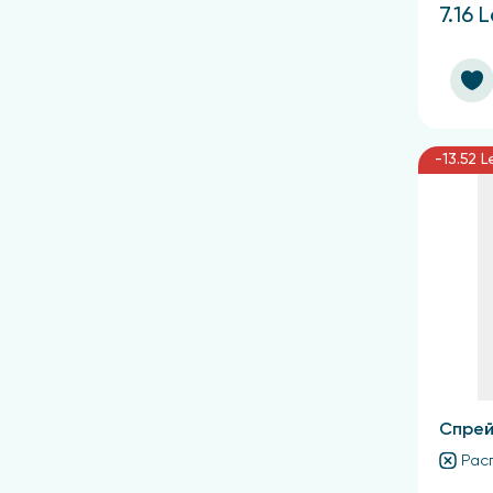
7.16 L
-13.52 L
Спрей
Рас