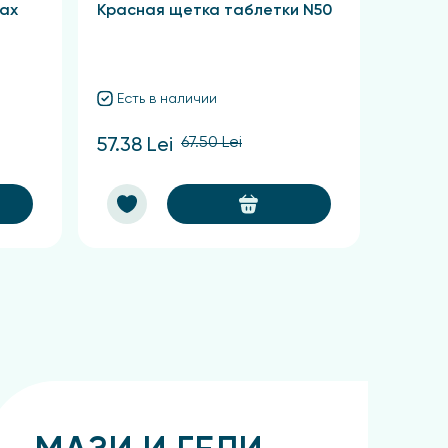
ках
Красная щетка таблетки N50
Сабел
Есть в наличии
Есть
67.50 Lei
57.38 Lei
62.48