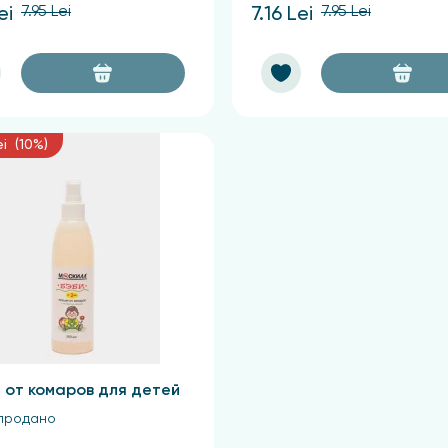
7.95 Lei
7.95 Lei
ei
7.16 Lei
ei (10%)
 от комаров для детей
продано