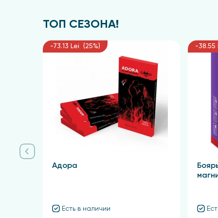
ТОП СЕЗОНА!
-73.13 Lei (25%)
-38.55 
Адора
Бояр
магн
Есть в наличии
Ест