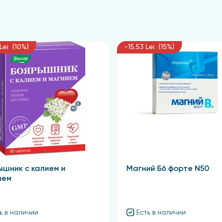
Lei (10%)
-15.53 Lei (15%)
ышник с калием и
Магний Б6 форте N50
ием
ь в наличии
Есть в наличии