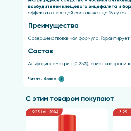
Акарицидное средство «Москилл антиклещ
возбудителей клещевого энцефалита и бор
эффекта от клещей составляет до 15 суток.
Преимущества
Совершенствованная формула. Гарантирует 
Состав
Альфациперметрин (0,25%), спирт изопропил
Применение
Читать более
Обработку одежды и текстильных изделий 
образом, чтобы распыляемое средство распр
С этим товаром покупают
следует держать на вытянутой руке. На кажд
внимание следует уделять обработке участко
-9.23 Lei (10%)
-3.29 L
через которые клещи могут проникнуть к тел