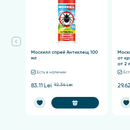
Москилл спрей Антиклещ 100
Моск
мл
от к
от 2 
Есть в наличии
Ест
92.34 Lei
83.11 Lei
29.62