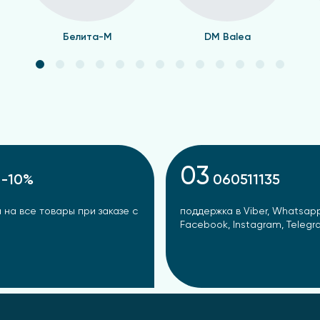
Белита-М
DM Balea
03
-10%
060511135
 на все товары при заказе с
поддержка в Viber, Whatsapp
Facebook, Instagram, Teleg