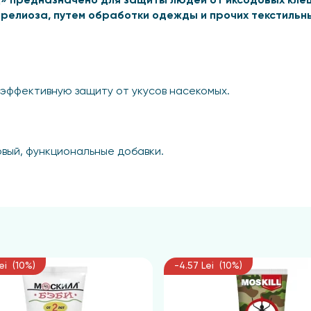
» предназначено для защиты людей от иксодовых кле
релиоза, путем обработки одежды и прочих текстильны
эффективную защиту от укусов насекомых.
овый, функциональные добавки.
следует проводить на открытом воздухе, вне помещени
остранялось по направлению ветра. Спрей наносится с 
ый участок размером 10 х 10 см (1 дм²) рекомендуется де
в одежды в области щиколоток, голеней, коленей, бедер,
ei (10%)
-4.57 Lei (10%)
у.