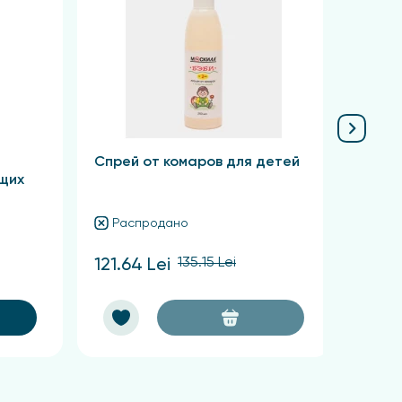
Спрей от комаров для детей
Моск
щих
защит
Распродано
Ра
135.15 Lei
121.64 Lei
60.82