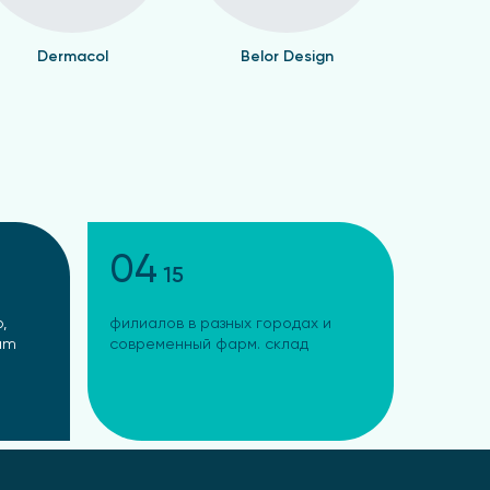
Dermacol
Belor Design
Валент
04
15
,
филиалов в разных городах и
ram
современный фарм. склад