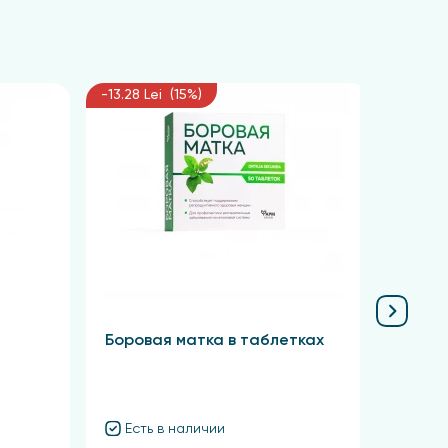
-13.28 Lei (15%)
-10.13 
Боровая матка в таблетках
Крас
Есть в наличии
Ест