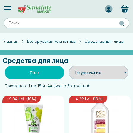
Назад
ЕЙ
А
ТИПЫ КОЖИ
Главная
Белорусская косметика
Средства для лица
ля лица
Средства для комбинированной кожи
с
авов,
Средства для проблемной кожи
Средства для лица
Средства для жирной кожи
Средства для чувствительной кожи
Filter
ены
Показано с 1 по 15 из 44 (всего 3 страниц)
-6.84 Lei (10%)
-4.29 Lei (10%)
ногтей
и
дов
а
оты мозга