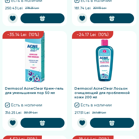
Есть в наличии
Есть в наличии
250.43 Lei
278.25 Lei
181.74 Lei
201.93 Lei
-35.14 Lei (10%)
-24.17 Lei (10%)
Dermacol AcneClear Крем-гель
Dermacol AcneClear Лосьон
для уменьшения пор 50 мл
очищающий для проблемной
кожи 200 мл
Есть в наличии
Есть в наличии
316.25 Lei
351.39 Lei
217.51 Lei
241.68 Lei