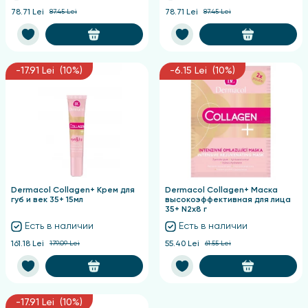
78.71 Lei
87.45 Lei
78.71 Lei
87.45 Lei
-17.91 Lei (10%)
-6.15 Lei (10%)
Dermacol Collagen+ Крем для
Dermacol Collagen+ Маска
губ и век 35+ 15мл
высокоэффективная для лица
35+ N2х8 г
Есть в наличии
Есть в наличии
161.18 Lei
179.09 Lei
55.40 Lei
61.55 Lei
-17.91 Lei (10%)