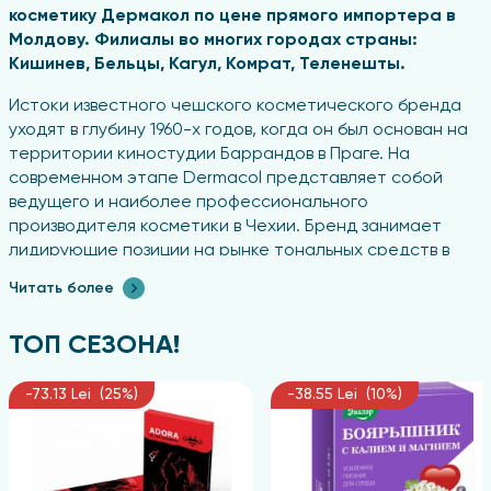
косметику Дермакол по цене прямого импортера в
Молдову. Филиалы во многих городах страны:
Кишинев, Бельцы, Кагул, Комрат, Теленешты.
Истоки известного чешского косметического бренда
уходят в глубину 1960-х годов, когда он был основан на
территории киностудии Баррандов в Праге. На
современном этапе Dermacol представляет собой
ведущего и наиболее профессионального
производителя косметики в Чехии. Бренд занимает
лидирующие позиции на рынке тональных средств в
стране, а его наименование стало в народе
Читать более
нарицательным обозначением тонального крема. В
числе успешно экспортируемой продукции бренда
ТОП СЕЗОНА!
находятся также декоративные косметические
средства, включая тональные базы, грунтовки для
макияжа и пудры.
-73.13 Lei (25%)
-38.55 Lei (10%)
Dermacol является сертифицированным
производителем обширной гаммы косметических
продуктов.
Продукция марки гипоаллергенна, что