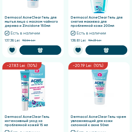
Dermacol AcneClear Гель для
Dermacol AcneClear Гель для
мытья лица с маслом чайного
снятия макияжа для
дерева и Zincidone 150мл
проблемной кожи 200мл
Есть в наличии
Есть в наличии
137.38 Lei
152.64 Lei
138.81 Lei
154.23 Lei
-27.83 Lei (10%)
-20.19 Lei (10%)
Dermacol AcneClear Гель
Dermacol AcneClear Гель-крем
интенсивный уход за
увлажняющий для кожи
проблемной кожей 15 мл
склонной к акне 50мл