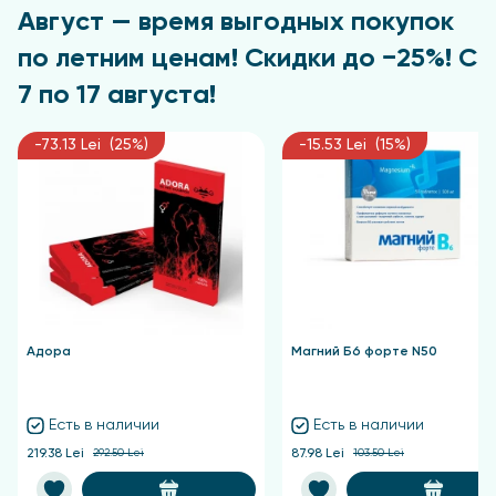
Август — время выгодных покупок
консультацию с лечащим врачом.
по летним ценам! Скидки до −25%! С
7 по 17 августа!
-73.13 Lei (25%)
-15.53 Lei (15%)
Адора
Магний Б6 форте N50
Есть в наличии
Есть в наличии
219.38 Lei
292.50 Lei
87.98 Lei
103.50 Lei