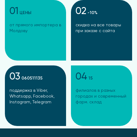
01
02
ЦЕНЫ
-10%
от прямого импортера в
скидка на все товары
Молдову
при заказе с сайта
03
04
060511135
15
поддержка в Viber,
филиалов в разных
Whatsapp, Facebook,
городах и современный
Instagram, Telegram
фарм. склад