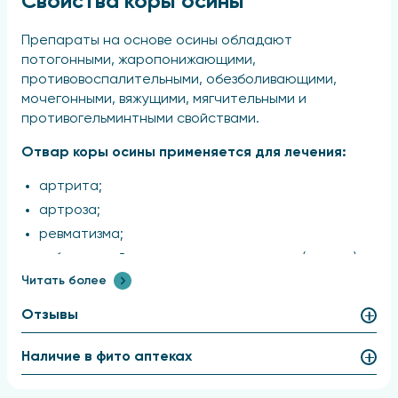
Свойства коры осины
Препараты на основе осины обладают
потогонными, жаропонижающими,
противовоспалительными, обезболивающими,
мочегонными, вяжущими, мягчительными и
противогельминтными свойствами.
Отвар коры осины применяется для лечения:
артрита;
артроза;
ревматизма;
заболеваний почек и мочевого пузыря (цистит);
Читать более
простатита;
желудочных заболеваний (гастрит, диспепсия);
Отзывы
для улучшения пищеварения и аппетита;
при поносах, дизентерии;
Наличие в фито аптеках
геморрое;