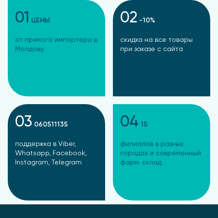
01
02
ЦЕНЫ
-10%
от прямого импортера в
скидка на все товары
Молдову
при заказе с сайта
03
04
060511135
15
поддержка в Viber,
филиалов в разных
Whatsapp, Facebook,
городах и современный
Instagram, Telegram
фарм. склад