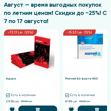
Август — время выгодных покупок
Молдову.
Филиалы во многих городах страны:
Кишинев, Бельцы, Орхей, Кагул, Комрат, Теленешты,
по летним ценам! Скидки до −25%! С
Унгены. Выгодная цена без дополнительных
7 по 17 августа!
наценок и посредников. Кишинев и другие города
MD.
-73.13 Lei (25%)
-15.53 Lei (15%)
Адора
Магний Б6 форте N50
Есть в наличии
Есть в наличии
219.38 Lei
292.50 Lei
87.98 Lei
103.50 Lei