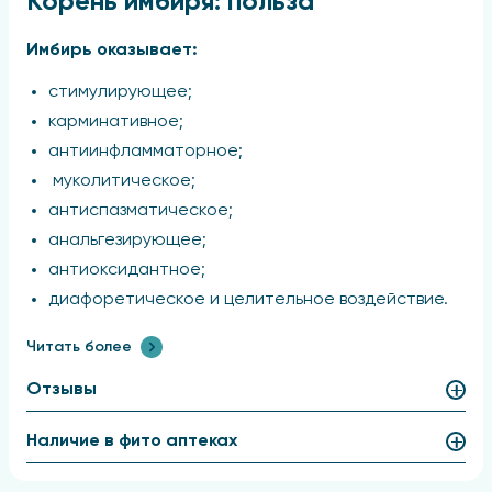
Корень имбиря: польза
Имбирь оказывает:
стимулирующее;
карминативное;
антиинфламматорное;
муколитическое;
антиспазматическое;
анальгезирующее;
антиоксидантное;
диафоретическое и целительное воздействие.
Препарат на основе имбиря рекомендован для
Читать более
лечения простудных заболеваний, воспалений
горла и трахеи, кашля с выделением мокроты,
Отзывы
ринита. Он способствует понижению уровня
липопротеинов низкой плотности в кровотоке,
Наличие в фито аптеках
укрепляет стенки сосудов, улучшает
церебральную циркуляцию, помогает в снижении