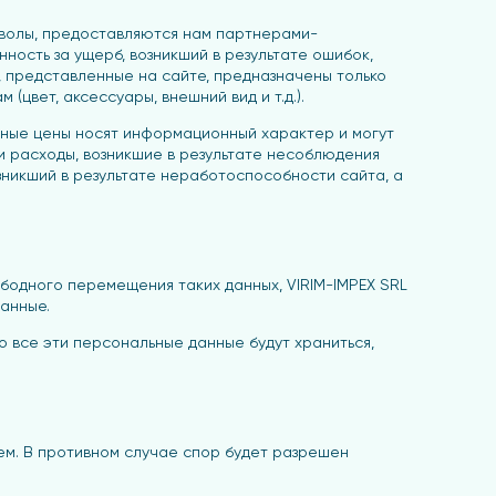
имволы, предоставляются нам партнерами-
ность за ущерб, возникший в результате ошибок,
 представленные на сайте, предназначены только
цвет, аксессуары, внешний вид и т.д.).
анные цены носят информационный характер и могут
или расходы, возникшие в результате несоблюдения
озникший в результате неработоспособности сайта, а
бодного перемещения таких данных, VIRIM-IMPEX SRL
данные.
о все эти персональные данные будут храниться,
тем. В противном случае спор будет разрешен