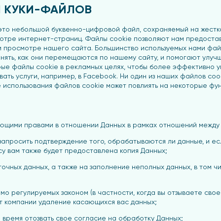
Я КУКИ-ФАЙЛОВ
 это небольшой буквенно-цифровой файл, сохраняемый на жестк
отре интернет-страниц. Файлы cookie позволяют нам предоста
и просмотре нашего сайта. Большинство используемых нами фай
ять, как они перемещаются по нашему сайту, и помогают улучш
рые файлы cookie в рекламных целях, чтобы более эффективно 
вать услуги, например, в Facebook. Ни один из наших файлов co
 использования файлов cookie может повлиять на некоторые фун
ующими правами в отношении Данных в рамках отношений между 
запросить подтверждение того, обрабатываются ли данные, и если
у вам также будет предоставлена копия Данных;
точных данных, а также на заполнение неполных данных, в том 
рямо регулируемых законом (в частности, когда вы отзываете сво
от компании удаление касающихся вас данных;
е время отозвать свое согласие на обработку Данных;