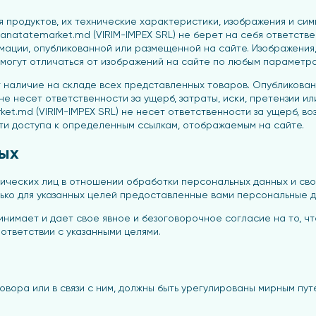
я продуктов, их технические характеристики, изображения и с
natatemarket.md (VIRIM-IMPEX SRL) не берет на себя ответствен
ации, опубликованной или размещенной на сайте. Изображения,
огут отличаться от изображений на сайте по любым параметрам (
ет наличие на складе всех представленных товаров. Опубликов
 не несет ответственности за ущерб, затраты, иски, претензии 
ket.md (VIRIM-IMPEX SRL) не несет ответственности за ущерб, в
сти доступа к определенным ссылкам, отображаемым на сайте.
ых
зических лиц в отношении обработки персональных данных и сво
лько для указанных целей предоставленные вами персональные 
инимает и дает свое явное и безоговорочное согласие на то, чт
ответствии с указанными целями.
вора или в связи с ним, должны быть урегулированы мирным пу