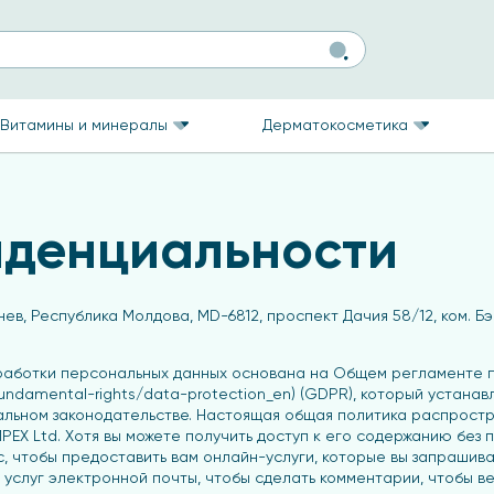
Витамины и минералы
Дерматокосметика
иденциальности
нев, Республика Молдова, MD-6812, проспект Дачия 58/12, ком. 
бработки персональных данных основана на
Общем регламенте п
-fundamental-rights/data-protection_en) (GDPR), который устан
льном законодательстве. Настоящая общая политика распростра
PEX Ltd. Хотя вы можете получить доступ к его содержанию без
, чтобы предоставить вам онлайн-услуги, которые вы запрашивае
 услуг электронной почты, чтобы сделать комментарии, чтобы ве