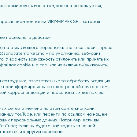
нформировать вас о том, как она используется,
правлением компании VIRIM-IMPEX SRL, которая
ле последнего действия.
во на отзыв вашего первоначального согласия, право
e@sanatatemarket.md - по умолчанию, веб-сайт
 У вас есть возможность отклонить или принять их
айлах cookie и о том, как их включить/выключить,
 сотрудники, ответственные за обработку входящих
те проинформированы по электронной почте о том,
ашей корреспонденции и персональных данных, вы
ных сетей отмечено на этом сайте кнопками,
раницу YouTube, или перейти по ссылкам на нашем
ваших персональных данных. Например, если вы
YouTube; если вы будете наблюдать за нашей
тносится и к другим сервисам.