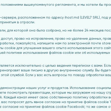
положениями вышеупомянутого регламента, и мы хотели бы прои
ервере, расположенном по адресу ihost.md (LEVEL7 SRL), под у
принятым в отрасли.
ли, для которой она была собрана, но не более 24 месяцев пос
а доступ, право на исправление, право на удаление данных, пра
работки, пожалуйста, напишите нам по электронной почте stor
 cookie для улучшения вашего опыта использования этого сайта.
 политике использования файлов cookie или об используемых ф
ляется исключительно с целью ведения переписки с вами. Если
перенаправят ваше письмо в другую внутреннюю службу. Вы буде
н этой службой. Если у вас есть вопросы по поводу обработки в
 демонстрации наших услуг и продуктов. Использование социаль
жете посмотреть презентации, которые мы загружаем на нашу ст
kTok. Каждый канал имеет свою собственную политику обработки 
 вас попросят дать явное согласие на принятие файлов cookie 
е согласие на принятие файлов cookie Facebook; то же самое о