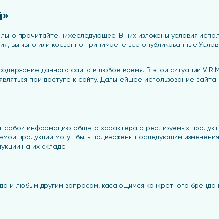
й»
ельно прочитайте нижеследующее. В них изложены условия испо
ения, вы явно или косвенно принимаете все опубликованные Усл
 содержание данного сайта в любое время. В этой ситуации VIRI
являться при доступе к сайту. Дальнейшее использование сайт
ет собой информацию общего характера о реализуемых продук
уемой продукции могут быть подвержены последующим изменениям
укции на их складе.
да и любым другим вопросам, касающимся конкретного бренда и