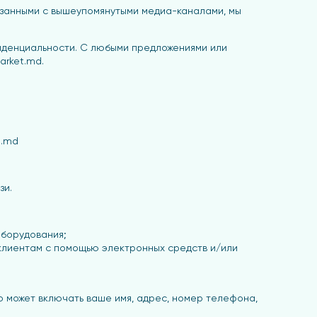
вязанными с вышеупомянутыми медиа-каналами, мы
иденциальности. С любыми предложениями или
arket.md.
t.md
зи.
оборудования;
 клиентам с помощью электронных средств и/или
о может включать ваше имя, адрес, номер телефона,