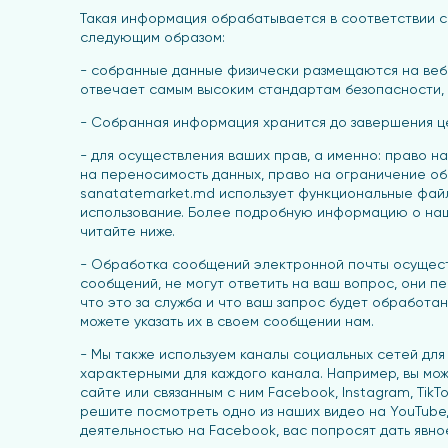
Такая информация обрабатывается в соответствии с 
следующим образом:
- собранные данные физически размещаются на веб-с
отвечает самым высоким стандартам безопасности, 
- Собранная информация хранится до завершения це
- для осуществления ваших прав, а именно: право н
на переносимость данных, право на ограничение об
sanatatemarket.md использует функциональные файлы
использование. Более подробную информацию о нашей
читайте ниже.
- Обработка сообщений электронной почты осуществ
сообщений, не могут ответить на ваш вопрос, они 
что это за служба и что ваш запрос будет обработа
можете указать их в своем сообщении нам.
- Мы также используем каналы социальных сетей для
характерными для каждого канала. Например, вы мо
сайте или связанным с ним Facebook, Instagram, Ti
решите посмотреть одно из наших видео на YouTube,
деятельностью на Facebook, вас попросят дать явно