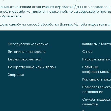
чение от компании ограничения обработки Данных в определенн
 если обработка является незаконной, но вы возражаете против 
абатываться.
одать жалобу на способ обработки Данных. Жалоба подается в 
Белорусская косметика
Филиалы / Конта
Витамины и минералы
О нас
Дерматокосметика
Информация про
Лекарственные чаи и травы
Политика
конфиденциальн
Здоровье
Как сделать зака
Пользовательск
соглашение
Служба поддерж
клиентов