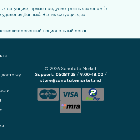
ых ситуациях, прямо предусмотренных законом (в
удаления Данных). В этих ситуациях, за
специализированный национальный орган.
кты
© 2026 Sanatate Market
Support: 060511135 / 9:00-18:00 /
 доставку
store@sanatatemarket.md
ости
з
ое
ки