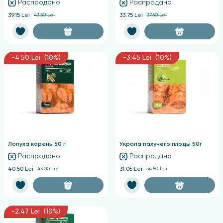
Распродано
Распродано
39.15 Lei
43.50 Lei
33.75 Lei
37.50 Lei
-4.50 Lei (10%)
-3.45 Lei (10%)
Лопуха корень 50 г
Укропа пахучего плоды 50г
Распродано
Распродано
40.50 Lei
45.00 Lei
31.05 Lei
34.50 Lei
-2.47 Lei (10%)