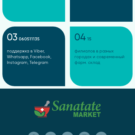
03
04
060511135
15
поддержка в Viber,
филиалов в разных
Whatsapp, Facebook,
городах и современный
Instagram, Telegram
фарм. склад