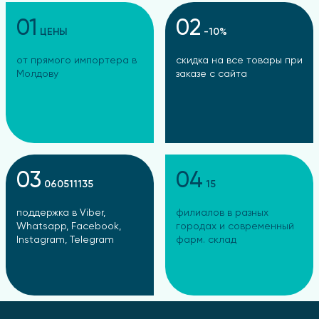
01
02
ЦЕНЫ
-10%
от прямого импортера в
скидка на все товары при
Молдову
заказе с сайта
03
04
060511135
15
поддержка в Viber,
филиалов в разных
Whatsapp, Facebook,
городах и современный
Instagram, Telegram
фарм. склад