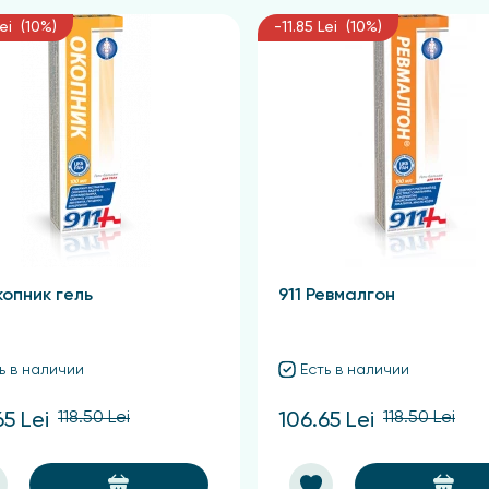
Lei (10%)
-11.85 Lei (10%)
копник гель
911 Ревмалгон
ь в наличии
Есть в наличии
118.50 Lei
118.50 Lei
65 Lei
106.65 Lei