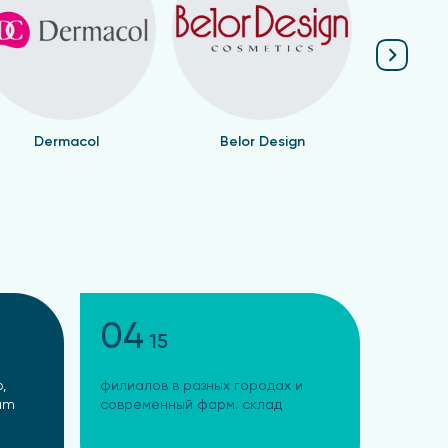
Dermacol
Belor Design
Валент
04
15
,
филиалов в разных городах и
ram
современный фарм. склад