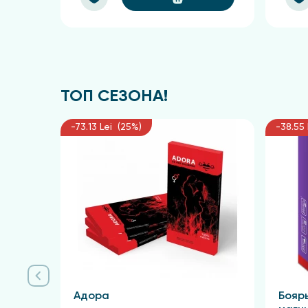
ТОП СЕЗОНА!
-73.13 Lei (25%)
-38.55 
Адора
Бояр