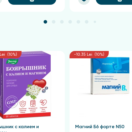
Lei (10%)
-10.35 Lei (10%)
ышник с калием и
Магний Б6 форте N50