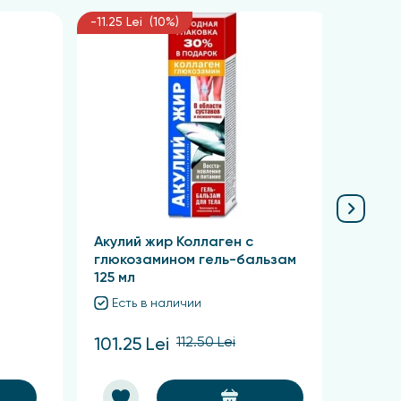
-11.25 Lei (10%)
-11.25 
Акулий жир Коллаген с
Суста
глюкозамином гель-бальзам
ядом 
125 мл
125 м
Есть в наличии
Ест
112.50 Lei
101.25 Lei
101.2