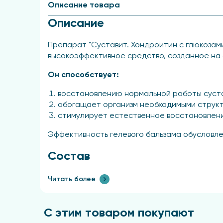
Описание товара
Описание
Препарат "Суставит. Хондроитин с глюкозами
высокоэффективное средство, созданное на 
Он способствует:
восстановлению нормальной работы суста
обогащает организм необходимыми структ
стимулирует естественное восстановлени
Эффективность гелевого бальзама обусловле
Состав
Хондроитин сульфат, глюко-замин гидрохлори
Читать более
гидролизат коллагена, вита­мин Вб, витамин В
пчелиный, биостимулирующий комплекс "Микр
С этим товаром покупают
витанол, глицерин,микрокар DMP, цетиол С5, 