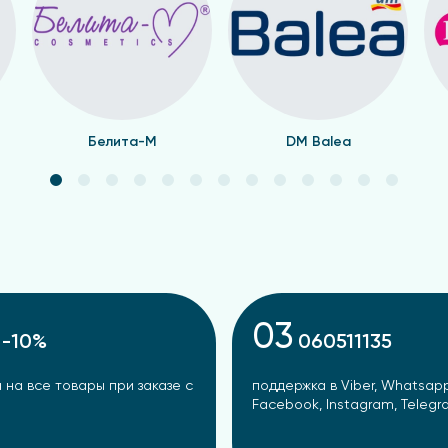
Белита-М
DM Balea
03
-10%
060511135
 на все товары при заказе с
поддержка в Viber, Whatsapp
Facebook, Instagram, Teleg