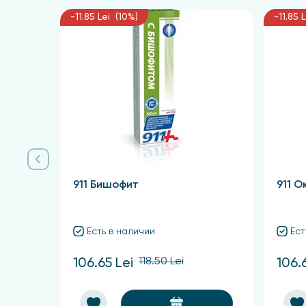
-11.85 Lei (10%)
-11.85 
911 Бишофит
911 О
Есть в наличии
Ест
118.50 Lei
106.65 Lei
106.