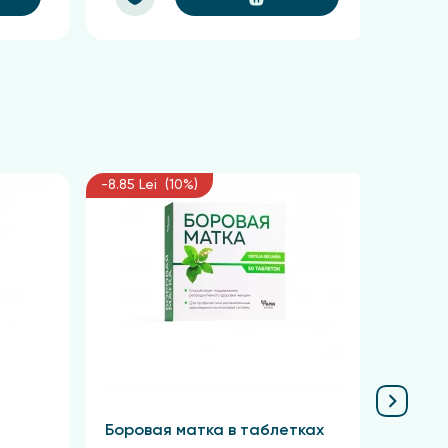
-8.85 Lei (10%)
-6.75 L
Боровая матка в таблетках
Крас