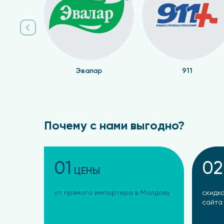
Эвалар
911
Почему с нами выгодно?
01
02
ЦЕНЫ
от прямого импортера в Молдову
скидка
сайта