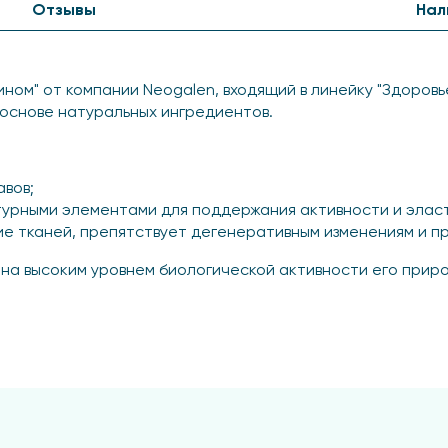
Отзывы
Нал
ном" от компании Neogalen, входящий в линейку "Здоровь
основе натуральных ингредиентов.
вов;
урными элементами для поддержания активности и элас
е тканей, препятствует дегенеративным изменениям и п
на высоким уровнем биологической активности его прир
д, масло облепихи, масло эфирное эвкалипта, экстракт о
1,экстракт сабель­ника, экстракт лопуха, экстракт девя­си
окапсул проникаю­щих", биостимулирующий комплекс "Пр
цетиол ОЕ, карбо-пол Ультрез-10, гидроксид натрия, мик