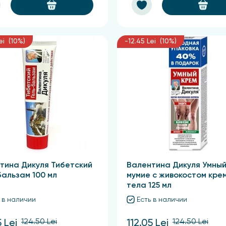
ei (10%)
-12.45 Lei (10%)
тина Дикуля Тибетский
Валентина Дикуля Умный
бальзам 100 мл
мумие с живокостом кре
тела 125 мл
 в наличии
Есть в наличии
124.50 Lei
124.50 Lei
5 Lei
112.05 Lei