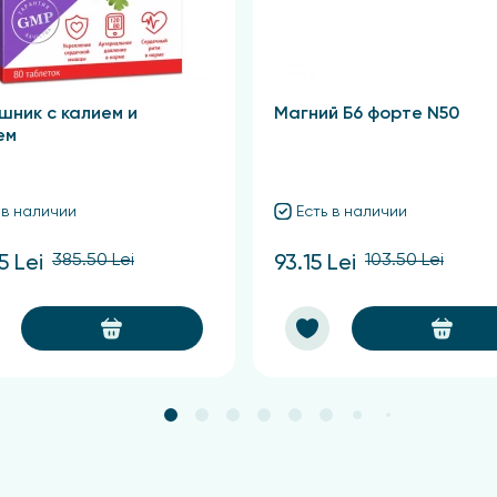
шник с калием и
Магний Б6 форте N50
ем
 в наличии
Есть в наличии
385.50 Lei
103.50 Lei
5 Lei
93.15 Lei