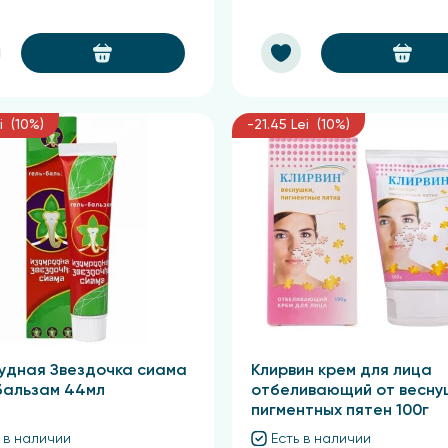
i (10%)
-21.45 Lei (10%)
удная Звездочка сиама
Клирвин крем для лица
бальзам 44мл
отбеливающий от весну
пигментных пятен 100г
 в наличии
Есть в наличии