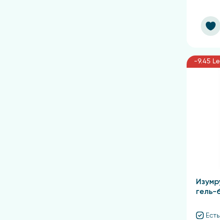
-9.45 Le
Изумр
гель-
Есть