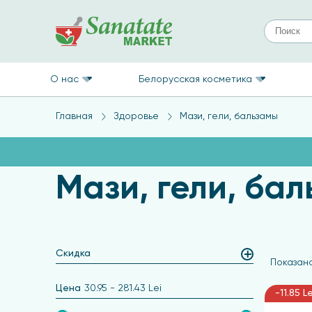
О нас
Белорусская косметика
Главная
Здоровье
Мази, гели, бальзамы
Мази, гели, ба
Скидка
Показано
Цена
30.95
-
281.43
Lei
-11.85 L