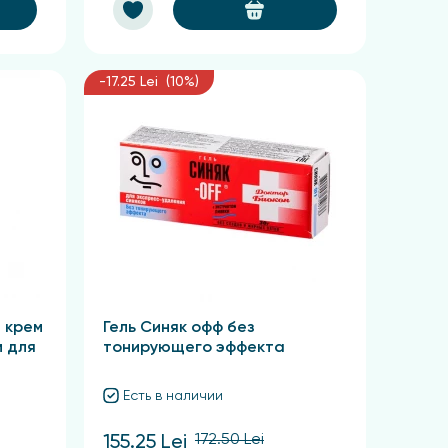
-17.25 Lei (10%)
 крем
Гель Синяк офф без
м для
тонирующего эффекта
Есть в наличии
172.50 Lei
155.25 Lei