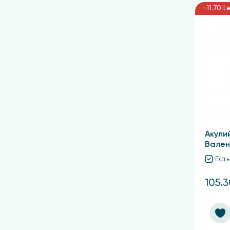
-11.70 L
Акули
Вален
Есть
105.3