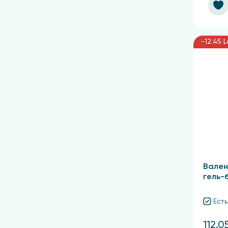
-12.45 L
Вален
гель-
Есть
112.0