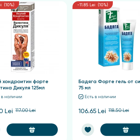
ei (10%)
-11.85 Lei (10%)
й хондроитин форте
Бадяга Форте гель от с
тина Дикуля 125мл
75 мл
 в наличии
Есть в наличии
117.00 Lei
118.50 Lei
0 Lei
106.65 Lei