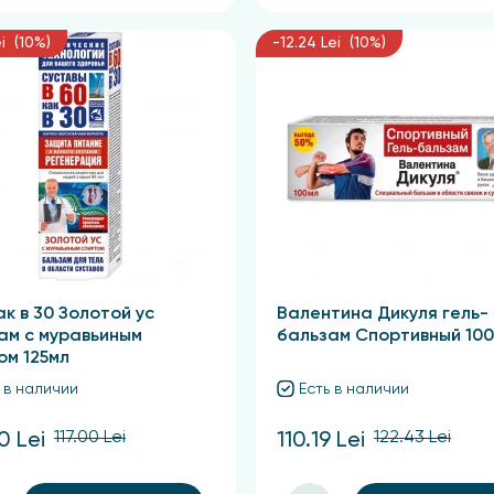
ei (10%)
-12.24 Lei (10%)
ак в 30 Золотой ус
Валентина Дикуля гель-
ам с муравьиным
бальзам Спортивный 100
ом 125мл
 в наличии
Есть в наличии
117.00 Lei
122.43 Lei
0 Lei
110.19 Lei