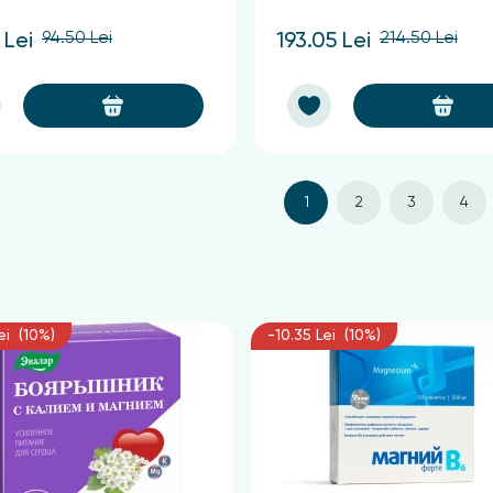
94.50 Lei
214.50 Lei
 Lei
193.05 Lei
1
2
3
4
ei (10%)
-10.35 Lei (10%)