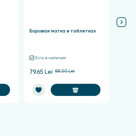
Боровая матка в таблетках
Красн
Есть в наличии
Есть
88.50 Lei
79.65 Lei
60.75 