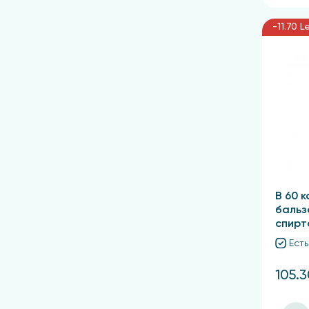
-11.70 L
В 60 к
бальз
спирт
Есть
105.3