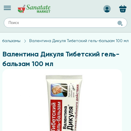
Назад
ЕЙ
А
ТИПЫ КОЖИ
, бальзамы
Валентина Дикуля Тибетский гель-бальзам 100 мл
ля лица
Средства для комбинированной кожи
с
авов,
Средства для проблемной кожи
Валентина Дикуля Тибетский гель-
Средства для жирной кожи
бальзам 100 мл
Средства для чувствительной кожи
ены
ногтей
и
дов
а
оты мозга