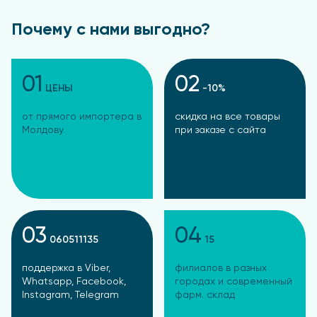
Почему с нами выгодно?
01
02
ЦЕНЫ
-10%
от прямого импортера в
скидка на все товары
Молдову
при заказе с сайта
03
04
060511135
15
поддержка в Viber,
филиалов в разных
Whatsapp, Facebook,
городах и современный
Instagram, Telegram
фарм. склад