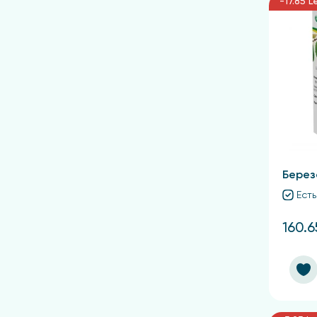
-17.85 L
Берез
Есть
160.6