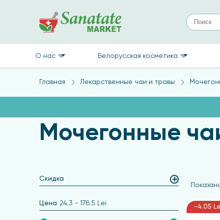
О нас
Белорусская косметика
Главная
Лекарственные чаи и травы
Мочегон
Мочегонные ча
Скидка
Показано
Цена
24.3
-
178.5
Lei
-4.05 Le