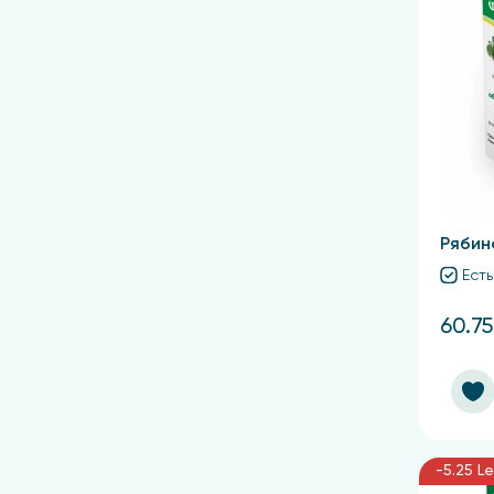
Рябин
Есть
60.75
-5.25 Le