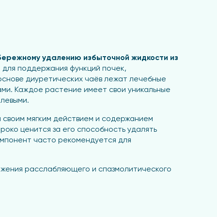
бережному удалению избыточной жидкости из
 для поддержания функций почек,
основе диуретических чаёв лежат лечебные
ми. Каждое растение имеет свои уникальные
елевыми.
я своим мягким действием и содержанием
роко ценится за его способность удалять
омпонент часто рекомендуется для
тижения расслабляющего и спазмолитического
отличаются легким воздействием на почки и
ротивовоспалительными свойствами, что