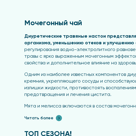
Мочегонный чай
Диуретические травяные настои представля
организма, уменьшению отеков и улучшению
регулирования водно-электролитного равнове
травы с ярко выраженным мочегонным эффекто
свойства и дополнительное влияние на здоровь
Одним из наиболее известных компонентов ди
кремния, укрепляющего сосуды и способствую
излишки жидкости, противостоять воспаления
предотвращения и лечения цистита.
Мята и мелисса включаются в состав мочегонн
воздействия, что способствует снижению стр
Читать более
способностью регулировать метаболизм и ум
Для усиления диуретического эффекта часто 
ТОП СЕЗОНА!