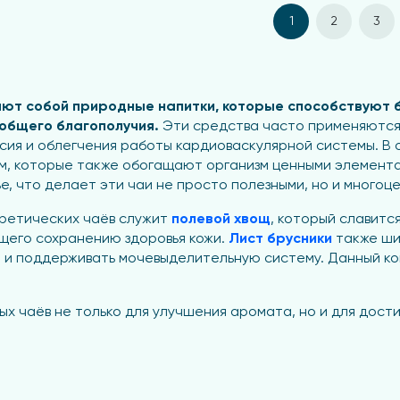
1
2
3
ют собой природные напитки, которые способствуют 
 общего благополучия.
Эти средства часто применяются
сия и облегчения работы кардиоваскулярной системы. В 
м, которые также обогащают организм ценными элемента
е, что делает эти чаи не просто полезными, но и многоц
уретических чаёв служит
полевой хвощ
, который славитс
щего сохранению здоровья кожи.
Лист брусники
также ши
м и поддерживать мочевыделительную систему. Данный к
ых чаёв не только для улучшения аромата, но и для дос
есса и улучшению общего состояния.
Кукурузные рыльца 
еньшать уровень глюкозы в крови.
применяют толокнянку, обладающую антимикробными и п