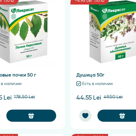
ei (10%)
-4.95 Lei (10%)
овые почки 50 г
Душица 50г
 в наличии
Есть в наличии
178.50 Lei
49.50 Lei
5 Lei
44.55 Lei