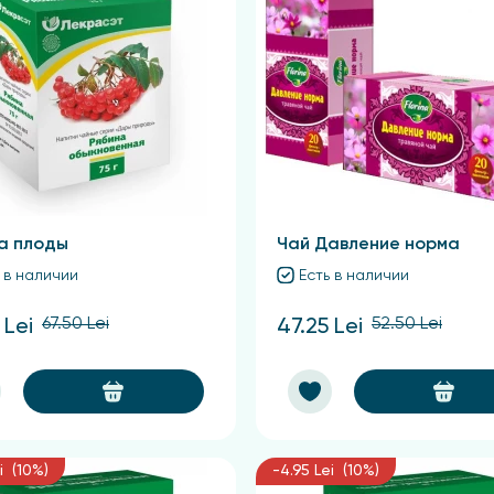
а плоды
Чай Давление норма
 в наличии
Есть в наличии
67.50 Lei
52.50 Lei
 Lei
47.25 Lei
i (10%)
-4.95 Lei (10%)