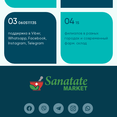
03
04
060511135
15
поддержка в Viber,
филиалов в разных
Whatsapp, Facebook,
городах и современный
Instagram, Telegram
фарм. склад