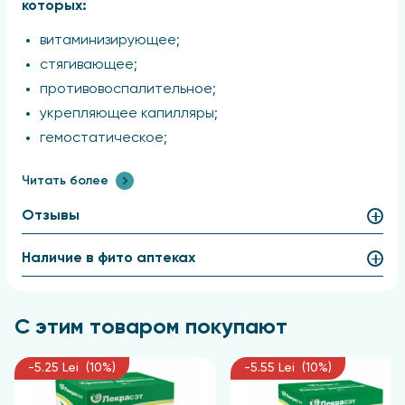
которых:
витаминизирующее;
стягивающее;
противовоспалительное;
укрепляющее капилляры;
гемостатическое;
желчегонное;
Читать более
мягкое слабительное;
потогонное;
Отзывы
диуретическое;
Наличие в фито аптеках
антигипертензивное.
Они также способствуют повышению
свертываемости крови, снижению уровня
С этим товаром покупают
холестерина в крови и уменьшению жировой
ткани в печени.
-5.25 Lei (10%)
-5.55 Lei (10%)
В современной медицине
плоды рябины