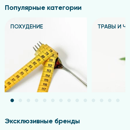
применения. При попадании в глаза необходимо
Популярные категории
промыть водой.
ПОХУДЕНИЕ
ТРАВЫ И Ч
Подробнее
Подробнее
Эксклюзивные бренды