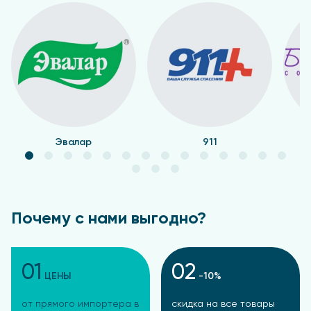
Эвалар
911
Почему с нами выгодно?
01
02
ЦЕНЫ
-10%
от прямого импортера в
скидка на все товары