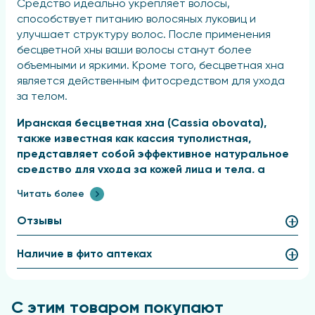
Средство идеально укрепляет волосы,
способствует питанию волосяных луковиц и
улучшает структуру волос. После применения
бесцветной хны ваши волосы станут более
объемными и яркими. Кроме того, бесцветная хна
является действенным фитосредством для ухода
за телом.
Иранская бесцветная хна (Cassia obovata),
также известная как кассия туполистная,
представляет собой эффективное натуральное
средство для ухода за кожей лица и тела, а
также для восстановления жизненной силы
Читать более
поврежденных волос.
Кассия обовата
используется в качестве средства для укрепления
Отзывы
и восстановления волос на протяжении
тысячелетий. Волосы являются важным
Наличие в фито аптеках
украшением человека, и мечта о здоровых и
красивых локонах не ограничивается лишь
женским полом. К сожалению, среди укрепляющих
С этим товаром покупают
природных средств не так много тех, которые не