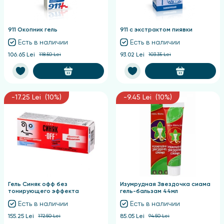
911 Окопник гель
911 с экстрактом пиявки
Есть в наличии
Есть в наличии
106.65 Lei
118.50 Lei
93.02 Lei
103.35 Lei
-17.25 Lei (10%)
-9.45 Lei (10%)
Гель Синяк офф без
Изумрудная Звездочка сиама
тонирующего эффекта
гель-бальзам 44мл
Есть в наличии
Есть в наличии
155.25 Lei
172.50 Lei
85.05 Lei
94.50 Lei