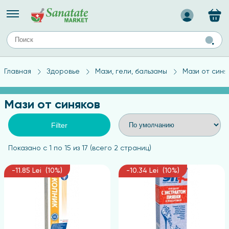
Назад
ЕЙ
А
ТИПЫ КОЖИ
Главная
Здоровье
Мази, гели, бальзамы
Мази от синя
ля лица
Средства для комбинированной кожи
с
авов,
Средства для проблемной кожи
Мази от синяков
Средства для жирной кожи
Средства для чувствительной кожи
Filter
ены
Показано с 1 по 15 из 17 (всего 2 страниц)
-11.85 Lei (10%)
-10.34 Lei (10%)
ногтей
и
дов
а
оты мозга