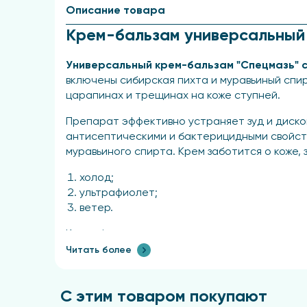
Описание товара
Крем-бальзам универсальный
Универсальный крем-бальзам "Спецмазь" с
включены сибирская пихта и муравьиный спир
царапинах и трещинах на коже ступней.
Препарат эффективно устраняет зуд и диско
антисептическими и бактерицидными свойст
муравьиного спирта. Крем заботится о коже,
холод;
ультрафиолет;
ветер.
Крем-бальзам оказывает увлажняющее действ
Читать более
Рекомендации по применению
С этим товаром покупают
При наличии острых болевых приступов: об