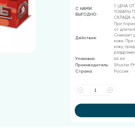
1. ЦЕНА О
С НАМИ
ТОВАРЫ П
ВЫГОДНО:
СКЛАДА. 
При порез
от длител
Снимает р
Действие:
кожи. При
кожу, при
раздражен
Упаковка:
44 мл
Производитель:
Shuster P
Страна:
Россия