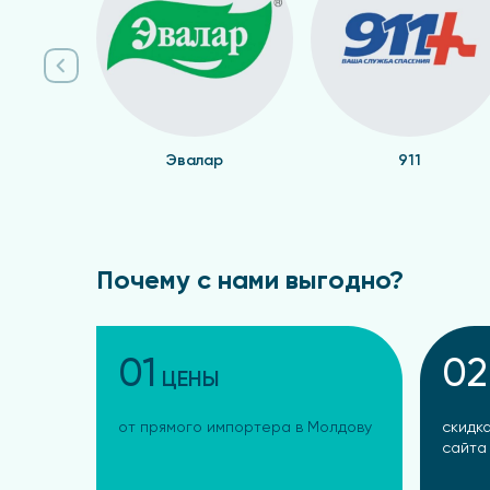
Преимущества прямых поставок:
Гарантия качества – только оригинальная
Доступная цена – отсутствие посреднико
Свежий продукт – быстрая логистика обе
Официальная сертификация – подтверждё
Эвалар
911
Широкая сеть фито аптек – удобное расп
Спецмазь цена в фито аптеке
Фито аптеки Sanatate Market работают в
здоровья. Специалисты сети помогут подо
Почему с нами выгодно?
Если вам нужна оригинальная Спецмазь по це
предложения!
01
02
ЦЕНЫ
от прямого импортера в Молдову
скидка
сайта