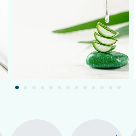
Подробнее
тов препарата.
 цене в Кишиневе и Молдове
цмазь по цене от прямого импортера в Молдову.
Филиал
гены.
рокий ассортимент натуральных средств для здоровья, в
можно купить по цене прямого импортера в Молдову и Киш
олько сертифицированные и оригинальные продукты, пос