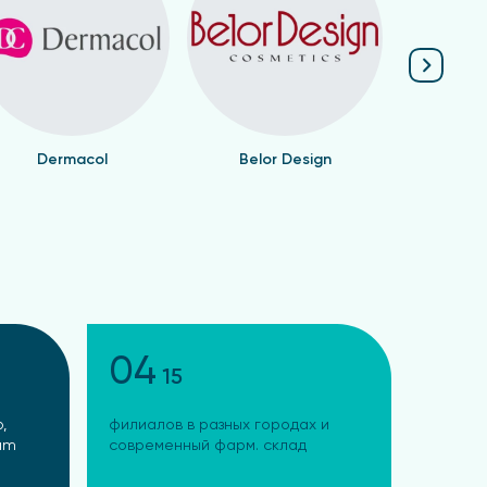
Dermacol
Belor Design
Валент
в.
я широкий выбор натуральных средств для
ю.
rket и убедитесь в выгодности и качестве
04
15
,
филиалов в разных городах и
ram
современный фарм. склад