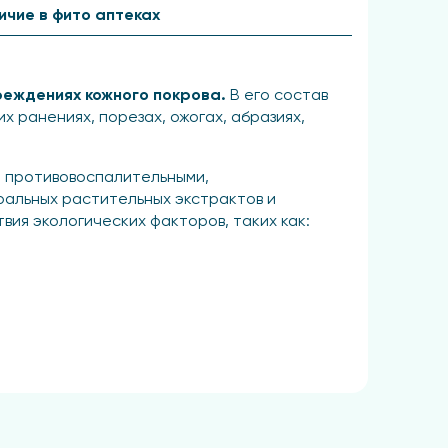
ичие в фито аптеках
реждениях кожного покрова.
В его состав
 ранениях, порезах, ожогах, абразиях,
т противовоспалительными,
альных растительных экстрактов и
вия экологических факторов, таких как:
е эластичность и устраняет раздражение.
ех пор, пока средство не будет