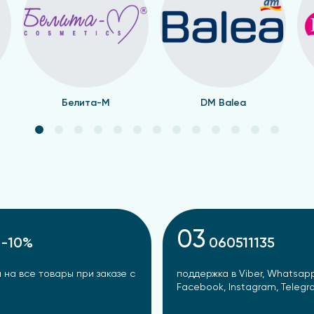
 Спецмазь без подделок.
в снижает стоимость для покупателей.
спечивает сохранность активных компонентов.
нное соответствие стандартам.
Белита-М
DM Balea
оложение точек продаж по всей Молдове, включая Кишинё
 без дополнительных наценок
 разных городах Молдовы, включая Кишинёв, предлага
брать продукцию и дадут рекомендации по применени
не прямого импортера, посетите фито аптеку Sanatate Ma
03
-10%
060511135
 на все товары при заказе с
поддержка в Viber, Whatsapp
Facebook, Instagram, Teleg