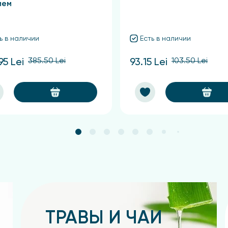
ием
мягчения и снятия покраснений: нанести крем на кожу то
ь в наличии
Есть в наличии
ическими свойствами и входящая в состав крема-бальза
385.50 Lei
103.50 Lei
95 Lei
93.15 Lei
ин.
а руках, вызванном продолжительным воздействием воды 
ные с дерматологическими проблемами и сухостью кожи.
способствуя тонизированию и восстановлению кожи, а та
усов насекомых и снимает раздражение после бритья у 
да очищенная, липодерм 4, продукт «Союз» (кокосовое, 
ль, мумие очищенное, эфирное масло чайного дерева, эк
ТРАВЫ И ЧАИ
 (Methyl Cellulose), кемабен 2Е.