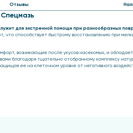
Отзывы
Нал
 Спецмазь
лужит для экстренной помощи при разнообразных пов
т, что способствует быстрому восстановлению при мелких
мфорт, возникающие после укусов насекомых, и обладае
вами благодаря тщательно отобранному комплексу натур
 защищая ее на клеточном уровне от негативного воздейст
ие, активно восстанавливает и питает кожу, повышает е
ласть боли следует обработать кремом-бальзамом до т