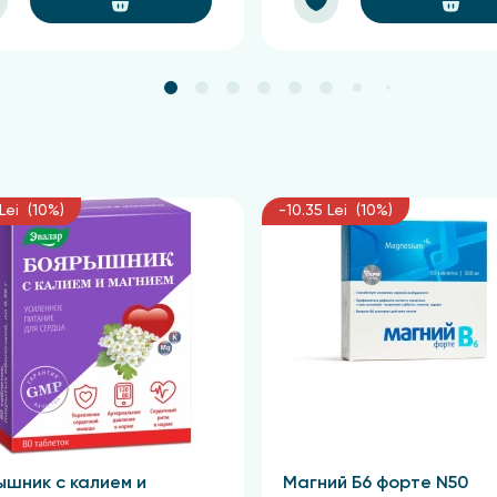
тки необходимо обрабатывать два-три раза в день.
, для уменьшения воспаления и смягчения кожи: применят
м слоем на проблемные участки и оставить до полного впи
 необходимо нанести на лоб и виски, затем растереть к
Lei (10%)
-10.35 Lei (10%)
 втереть в область груди массажными движениями.
кта следует нанести на область шеи возле горла и выпо
удной области и затруднённом дыхании: небольшое колич
шить интенсивный разогревающий массаж.
 на морозе, под солнцем или при сильном ветре: нанес
 потрескавшейся кожей рук и ног, а также при раздражен
ышник с калием и
Магний Б6 форте N50