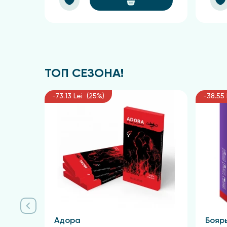
При кожных заболеваниях
: поражённые учас
При кожных раздражениях
, включая экзему
раза в день.
При акне и фурункулах
: нанести крем тонки
раза в день.
ТОП СЕЗОНА!
При головной боли
: малое количество крема
-73.13 Lei (25%)
-38.55 
При простуде и боли в груди
: крем следует
При насморке
: небольшое количество проду
растирая кожу ладонью вверх и вниз.
При простудных заболеваниях
, болях в гр
грудь или спину (в районе лопаток) и совер
Для защиты кожи
при длительном нахождении
участки кожи.
Для ухода за пересушенной
, обветренной и
Адора
Бояр
аккуратно и тщаельно втереть крем в кожу.