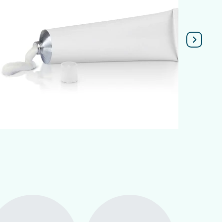
Подробнее
ы во многих городах страны: Кишинев,
 том числе Спецмазь – популярное средство
инёв, что обеспечивает доступность,
тупающие напрямую от импортера.