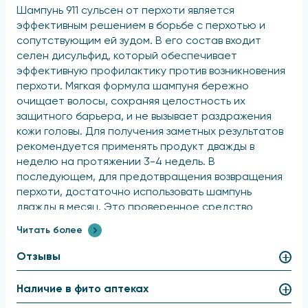
Шампунь 911 сульсен от перхоти является
эффективным решением в борьбе с перхотью и
сопутствующим ей зудом. В его состав входит
селен дисульфид, который обеспечивает
эффективную профилактику против возникновения
перхоти. Мягкая формула шампуня бережно
очищает волосы, сохраняя целостность их
защитного барьера, и не вызывает раздражения
кожи головы. Для получения заметных результатов
рекомендуется применять продукт дважды в
неделю на протяжении 3-4 недель. В
последующем, для предотвращения возвращения
перхоти, достаточно использовать шампунь
дважды в месяц. Это проверенное средство
позволяет избавиться от неприятных симптомов и
Читать более
поддерживать здоровье кожи головы и
естественный блеск волос.
Отзывы
Способ применения и дозы
Наличие в фито аптеках
Необходимо равномерно распределить продукт по