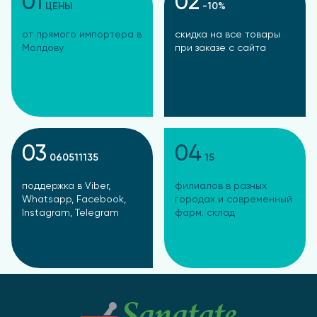
01
02
ЦЕНЫ
-10%
от прямого импортера в
скидка на все товары
Молдову
при заказе с сайта
03
04
060511135
15
поддержка в Viber,
филиалов в разных
Whatsapp, Facebook,
городах и современный
Instagram, Telegram
фарм. склад