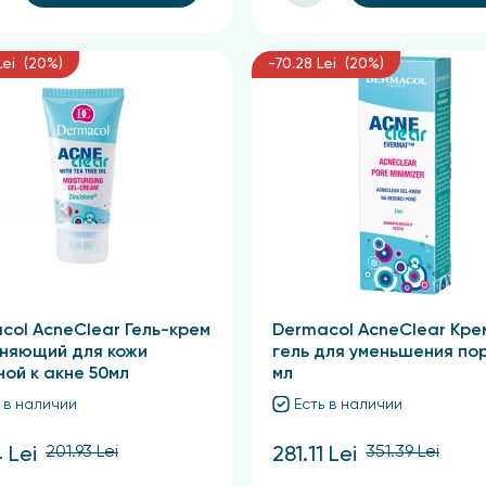
Lei (20%)
-70.28 Lei (20%)
col AcneClear Гель-крем
Dermacol AcneClear Кре
няющий для кожи
гель для уменьшения пор
ной к акне 50мл
мл
 в наличии
Есть в наличии
201.93 Lei
351.39 Lei
4 Lei
281.11 Lei