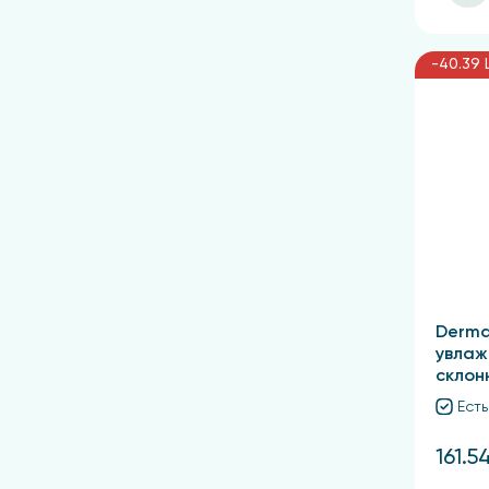
-40.39 
Derma
увлаж
склон
Есть
161.5