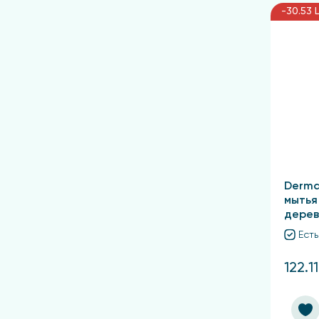
-30.53 
Derma
мытья
дерев
Есть
122.11