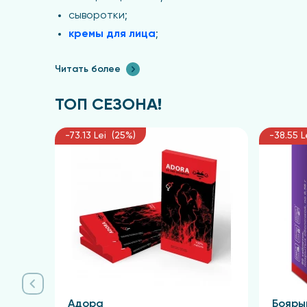
сыворотки;
кремы для лица
;
маски;
Читать более
лосьоны.
Они не только ухаживают за кожей, но и помог
ТОП СЕЗОНА!
Важнейшими компонентами дерматокосметическ
и антиоксиданты, которые оказывают воздейств
-73.13 Lei (25%)
-38.55 L
Продукты дерматокосметики проходят тщател
минимальные риски возникновения раздражен
процедурами, и дерматологи нередко назначаю
профессиональному уходу за своей кожей.
Эти средства подходят для всех типов кожи и
внешний вид. Дерматокосметика объединяет на
здоровье и красоту своей кожи на высоком уров
Дерматокосметика: бренды
Адора
Бояры