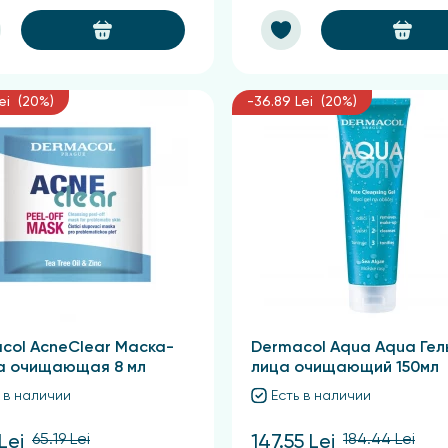
Lei (20%)
-36.89 Lei (20%)
col AcneClear Маска-
Dermacol Aqua Aqua Гел
а очищающая 8 мл
лица очищающий 150мл
 в наличии
Есть в наличии
65.19 Lei
184.44 Lei
Lei
147.55 Lei