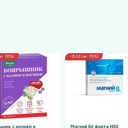
ают решать такие проблемы, как воспаления, избыточная ж
их средств часто являются гиалуроновая кислота, сали
ие на клетки кожи на глубоком уровне, улучшая её тексту
ei (10%)
-15.53 Lei (15%)
ьные дерматологические и клинические испытания, чт
ий или аллергических реакций.
Их часто рекомендуют и
т их для домашнего ухода, что делает их отличным выбо
 помогают поддерживать её в здоровом состоянии, предо
учные достижения и уход, что делает её незаменимой ч
не.
шник с калием и
Магний Б6 форте N50