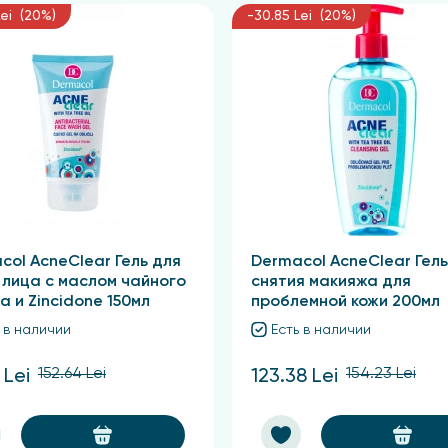
Lei (20%)
-30.85 Lei (20%)
col AcneClear Гель для
Dermacol AcneClear Гель
 лица с маслом чайного
снятия макияжа для
а и Zincidone 150мл
проблемной кожи 200мл
 в наличии
Есть в наличии
152.64 Lei
154.23 Lei
 Lei
123.38 Lei