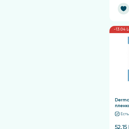
-13.04 
Derma
пленк
Есть
52.15 