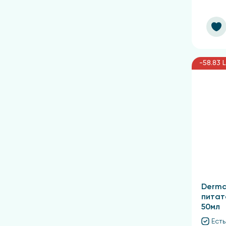
-58.83 
Derma
питат
50мл
Есть