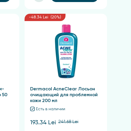
-48.34 Lei (20%)
м-
Dermacol AcneClear Лосьон
 50
очищающий для проблемной
кожи 200 мл
Есть в наличии
241.68 Lei
193.34 Lei