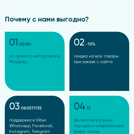
Почему с нами выгодно?
01
02
ЦЕНЫ
-10%
от прямого импортера в
скидка на все товары
Молдову
при заказе с сайта
03
04
060511135
15
поддержка в Viber,
филиалов в разных
Whatsapp, Facebook,
городах и современный
Instagram, Telegram
фарм. склад