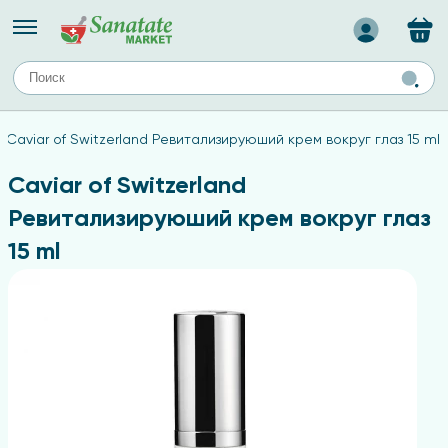
Назад
ЕЙ
А
ТИПЫ КОЖИ
Caviar of Switzerland Ревитализируюший крем вокруг глаз 15 ml
ля лица
Средства для комбинированной кожи
с
авов,
Средства для проблемной кожи
Caviar of Switzerland
Средства для жирной кожи
Ревитализируюший крем вокруг глаз
Средства для чувствительной кожи
15 ml
ены
ногтей
и
дов
а
оты мозга