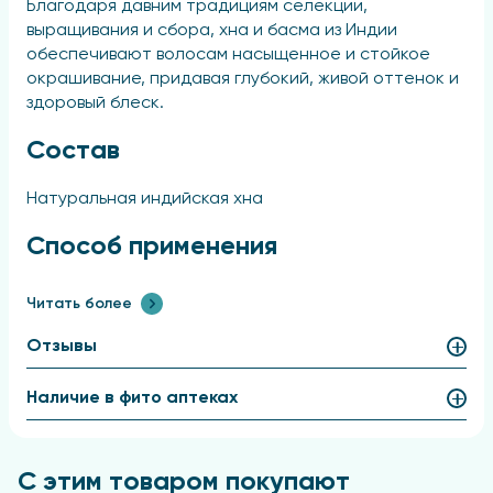
Благодаря давним традициям селекции,
выращивания и сбора, хна и басма из Индии
обеспечивают волосам насыщенное и стойкое
окрашивание, придавая глубокий, живой оттенок и
здоровый блеск.
Состав
Натуральная индийская хна
Способ применения
Использовать в соответствии с инструкцией.
Читать более
Особые указания
Отзывы
Меры предосторожности: Только для наружного
Наличие в фито аптеках
применения. При попадании в глаза тщательно
промыть их водой.
С этим товаром покупают
Противопоказания: Не выявлены.