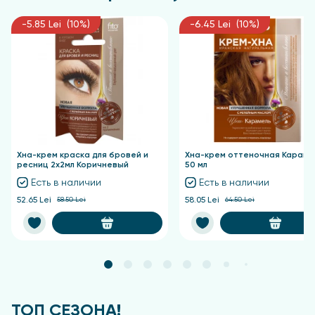
Условия хранения: Хранить при температуре от
-5.85 Lei (10%)
-6.45 Lei (10%)
0°C до +25°C в месте, недоступном для детей.
Хна-крем краска для бровей и
Хна-крем оттеночная Караме
ресниц 2х2мл Коричневый
50 мл
Есть в наличии
Есть в наличии
52.65 Lei
58.50 Lei
58.05 Lei
64.50 Lei
ТОП СЕЗОНА!