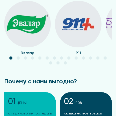
Эвалар
911
Почему с нами выгодно?
01
02
ЦЕНЫ
-10%
от прямого импортера в
скидка на все товары