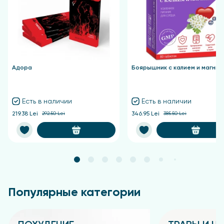
Macadamia Integrifolia/Tetraphylla Seed Oil, Ricinus Communis Seed
Oil, P-Anisic Acid, Tocopherol, Glyceryl Caprylate, Helianthus Annuus
Seed Oil, Alumina, Magnesium Oxide
Адора
Боярышник с калием и магние
Есть в наличии
Есть в наличии
219.38 Lei
292.50 Lei
346.95 Lei
385.50 Lei
Популярные категории