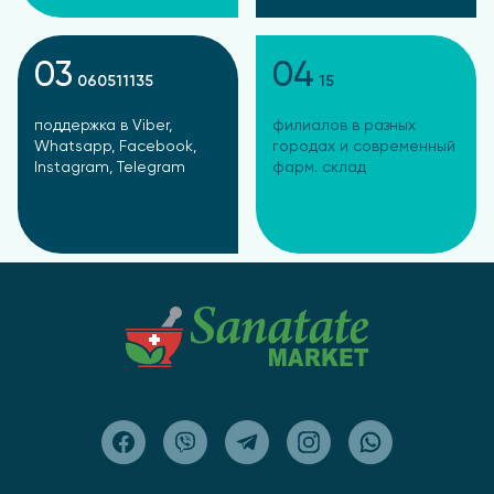
03
04
060511135
15
поддержка в Viber,
филиалов в разных
Whatsapp, Facebook,
городах и современный
Instagram, Telegram
фарм. склад