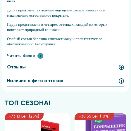
шелк.
Дарит приятные тактильные ощущения, легкое нанесение и
максимально естественное покрытие.
Пудра представлена в четырех оттенках, каждый из которых
повторяет природный тон кожи.
Особый состав бережно смягчает кожу и препятствует ее
обезвоживанию. Без отдушек.
Для всех типов кожи.
Читать более
Применение:
Отзывы
Нанесите пудру на лицо с помощью кисти или спонжа, равномерно
распределите по всей поверхности.
Наличие в фито аптеках
Состав:
Talc, Mica, Magnesium Stearate, Caprylic/Capric Triglyceride, Kaolin,
Macadamia Integrifolia/Tetraphylla Seed Oil, Ricinus Communis Seed
Oil, P-Anisic Acid, Tocopherol, Glyceryl Caprylate, Helianthus Annuus
ТОП СЕЗОНА!
Seed Oil, Alumina, Magnesium Oxide
Нанесите пудру на лицо с помощью кисти или спонжа, равномерно
-73.13 Lei (25%)
-38.55 Lei (10%)
распределите по всей поверхности.
Talc, Mica, Magnesium Stearate, Caprylic/Capric Triglyceride, Kaolin,