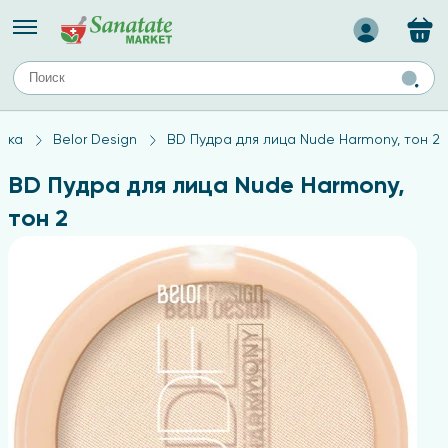
Назад
ЕЙ
А
ТИПЫ КОЖИ
ика
Belor Design
BD Пудра для лица Nude Harmony, тон 2
ля лица
Средства для комбинированной кожи
с
авов,
Средства для проблемной кожи
BD Пудра для лица Nude Harmony,
Средства для жирной кожи
тон 2
Средства для чувствительной кожи
ены
ногтей
и
дов
а
оты мозга