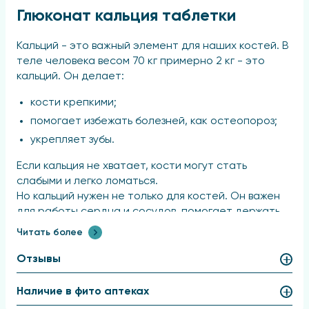
Глюконат кальция таблетки
Кальций - это важный элемент для наших костей. В
теле человека весом 70 кг примерно 2 кг - это
кальций. Он делает:
кости крепкими;
помогает избежать болезней, как остеопороз;
укрепляет зубы.
Если кальция не хватает, кости могут стать
слабыми и легко ломаться.
Но кальций нужен не только для костей. Он важен
для работы сердца и сосудов, помогает держать
нормальное давление и уровень холестерина.
Читать более
Кальций также помогает мышцам сокращаться,
нервам работать, участвует в активации
Отзывы
ферментов и гормонов и помогает крови
свертываться.
Наличие в фито аптеках
Если мы не получаем достаточно кальция с едой,