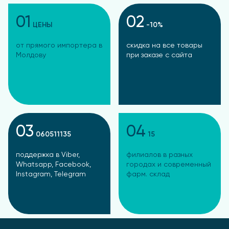
01
02
ЦЕНЫ
-10%
от прямого импортера в
скидка на все товары
Молдову
при заказе с сайта
03
04
060511135
15
поддержка в Viber,
филиалов в разных
Whatsapp, Facebook,
городах и современный
Instagram, Telegram
фарм. склад