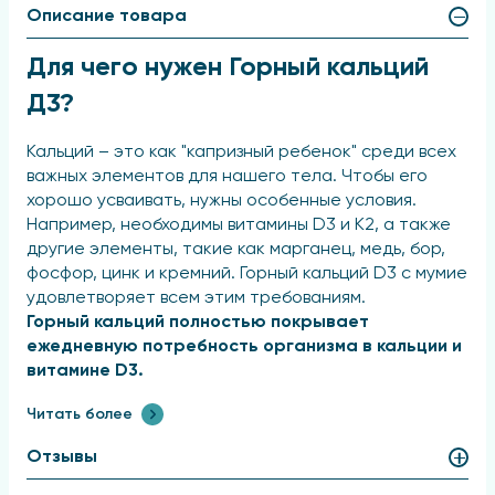
Описание товара
Для чего нужен Горный кальций
Д3?
Кальций – это как "капризный ребенок" среди всех
важных элементов для нашего тела. Чтобы его
хорошо усваивать, нужны особенные условия.
Например, необходимы витамины D3 и K2, а также
другие элементы, такие как марганец, медь, бор,
фосфор, цинк и кремний. Горный кальций D3 с мумие
удовлетворяет всем этим требованиям.
Горный кальций полностью покрывает
ежедневную потребность организма в кальции и
витамине D3.
Мумие
, которое входит в состав Горного кальция,
Читать более
содержит более 30 различных элементов, что
помогает кальцию лучше усваиваться.
Отзывы
Горный кальций Д3 с мумие