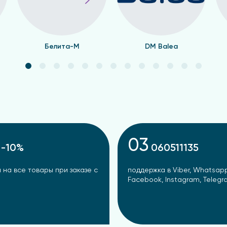
Белита-М
DM Balea
03
-10%
060511135
 на все товары при заказе с
поддержка в Viber, Whatsapp
Facebook, Instagram, Teleg