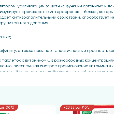
ятором, усиливающим защитные функции организма и дей
мулирует производство интерферонов — белков, которые
ладает антивоспалительными свойствами, способствует н
азрушительного действия.
кциям;
фициту, а также повышает эластичность и прочность ка
аблеток с витамином С в разнообразных концентрациях: 20
венно, обеспечивая быстрое проникновение витамина в к
ракта. Это делает их удобными для людей, которым тру
ходит для поддержания иммунитета!
Lei (10%)
-23.85 Lei (10%)