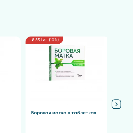
-8.85 Lei (10%)
-6.75 L
Боровая матка в таблетках
Крас