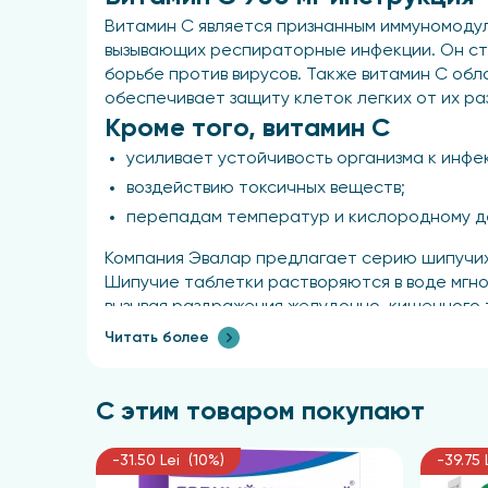
Витамин С является признанным иммуномодул
вызывающих респираторные инфекции. Он сти
борьбе против вирусов. Также витамин С об
обеспечивает защиту клеток легких от их р
Кроме того, витамин С
усиливает устойчивость организма к инфе
воздействию токсичных веществ;
перепадам температур и кислородному де
Компания Эвалар предлагает серию шипучих т
Шипучие таблетки растворяются в воде мгно
вызывая раздражения желудочно-кишечного т
с приятным цитрусовым вкусом идеально под
Читать более
Форма выпуска
С этим товаром покупают
Шипучие таблетки
-31.50 Lei (10%)
-39.75 
Состав