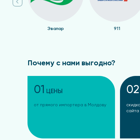
Эвалар
911
Почему с нами выгодно?
01
02
ЦЕНЫ
от прямого импортера в Молдову
скидка
сайта