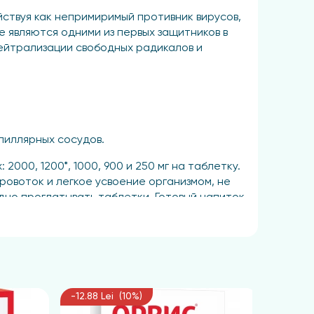
ствуя как непримиримый противник вирусов,
 являются одними из первых защитников в
ейтрализации свободных радикалов и
пиллярных сосудов.
00, 1200*, 1000, 900 и 250 мг на таблетку.
ровоток и легкое усвоение организмом, не
дно проглатывать таблетки. Готовый напиток
-12.88 Lei (10%)
-33.39 