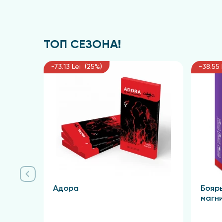
врачом.
ТОП СЕЗОНА!
-73.13 Lei (25%)
-38.55 
Адора
Бояр
магн