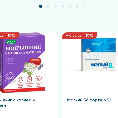
Lei (10%)
-10.35 Lei (10%)
ышник с калием и
Магний Б6 форте N50
ием