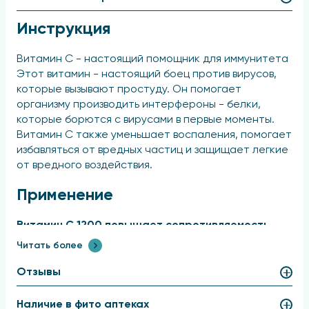
Инструкция
Витамин С - настоящий помощник для иммунитета
Этот витамин - настоящий боец против вирусов,
которые вызывают простуду. Он помогает
организму производить интерфероны - белки,
которые борются с вирусами в первые моменты.
Витамин С также уменьшает воспаления, помогает
избавляться от вредных частиц и защищает легкие
от вредного воздействия.
Применение
Витамин С 1200 повышает сопротивляемость
организма инфекциям, интоксикациям
Читать более
химическими веществами, перегреванию,
охлаждению, кислородному голоданию. Под его
Отзывы
влиянием увеличивается эластичность и
прочность капиллярных сосудов.
Наличие в фито аптеках