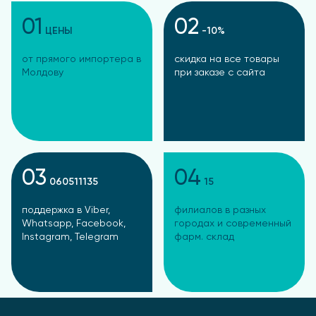
01
02
ЦЕНЫ
-10%
от прямого импортера в
скидка на все товары
Молдову
при заказе с сайта
03
04
060511135
15
поддержка в Viber,
филиалов в разных
Whatsapp, Facebook,
городах и современный
Instagram, Telegram
фарм. склад