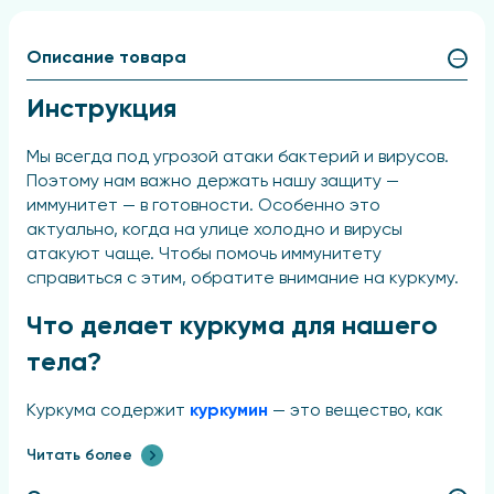
Описание товара
Инструкция
Мы всегда под угрозой атаки бактерий и вирусов.
Поэтому нам важно держать нашу защиту —
иммунитет — в готовности. Особенно это
актуально, когда на улице холодно и вирусы
атакуют чаще. Чтобы помочь иммунитету
справиться с этим, обратите внимание на куркуму.
Что делает куркума для нашего
тела?
Куркума содержит
куркумин
— это вещество, как
натуральный антибиотик, укрепляет иммунитет и
Читать более
помогает бороться с микробами. Куркумин
помогает восстановиться после болезни и