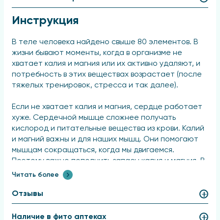
Инструкция
В теле человека найдено свыше 80 элементов. В
жизни бывают моменты, когда в организме не
хватает калия и магния или их активно удаляют, и
потребность в этих веществах возрастает (после
тяжелых тренировок, стресса и так далее).
Если не хватает калия и магния, сердце работает
хуже. Сердечной мышце сложнее получать
кислород и питательные вещества из крови. Калий
и магний важны и для наших мышц. Они помогают
мышцам сокращаться, когда мы двигаемся.
Поэтому важно пополнить запасы калия и магния. В
еде этих элементов мало, так что кроме пищи,
Читать более
богатой калием и магнием, нужно принимать
специальные препараты для поддержки сердца.
Отзывы
Соли калия аспарагината и магния аспарагината
эффективны для поддержки сердца и сосудов,
Наличие в фито аптеках