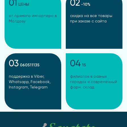
01
02
ЦЕНЫ
-10%
от прямого импортера в
скидка на все товары
Молдову
при заказе с сайта
03
04
060511135
15
поддержка в Viber,
филиалов в разных
Whatsapp, Facebook,
городах и современный
Instagram, Telegram
фарм. склад