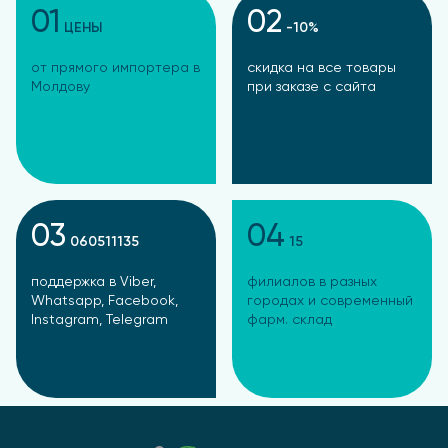
01
02
ЦЕНЫ
-10%
от прямого импортера в
скидка на все товары
Молдову
при заказе с сайта
03
04
060511135
15
поддержка в Viber,
филиалов в разных
Whatsapp, Facebook,
городах и современный
Instagram, Telegram
фарм. склад