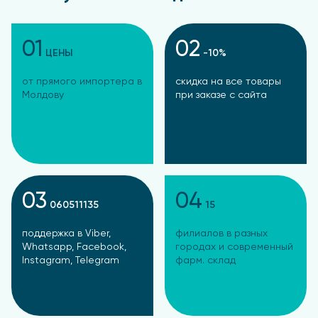
01
02
ЦЕНЫ
-10%
от прямого импортера в
скидка на все товары
Молдову
при заказе с сайта
03
04
060511135
15
поддержка в Viber,
филиалов в разных
Whatsapp, Facebook,
городах и современный
Instagram, Telegram
фарм. склад