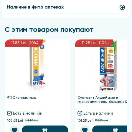
противовоспалительным, диуретическим,
Наличие в фито аптеках
противоревматическим и восстанавливающим
эффектами.
Оно способствует уменьшению
отеков, улучшению подвижности суставов и спины.
С этим товаром покупают
Состав
-11.85 Lei (10%)
-11.25 Lei (10%)
Вода, глицерин, карбомер, коко-каприлат/капрат,
дикаприлиловый эфир, водный экстракт сабельника
концентрат двойной, масленые экстракты
окопника (живокост), чабреца, адамова корня,
босвеллии, эвкалипта, зверобоя, золотого уса,
лопуха, шиповника, шлемника, ромашки,
хондроитин сульфат, глюкозамин гидрохлорид,
метилникотинат, феноксиэтанол,
911 Окопник гель
Суставит Акулий жир и
этилгексилглицерин, масло эфирное пихты, масло
глюкозамин гель-бальзам 125
эфирное можжевельника, гидроксид натрия,
Есть в наличии
Есть в наличии
динатриевая соль ЭДТА, лимонен
106.65 Lei
118.50 Lei
101.25 Lei
112.50 Lei