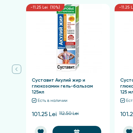
-11.25 Lei (10%)
-11.25 
Суставит Акулий жир и
Суст
глюкозамин гель-бальзам
глюк
125мл
125 м
Есть в наличии
Ест
112.50 Lei
101.25 Lei
101.2