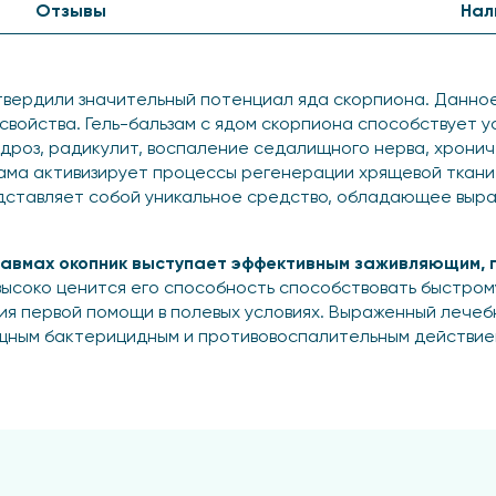
Отзывы
Нал
вердили значительный потенциал яда скорпиона. Данно
войства. Гель-бальзам с ядом скорпиона способствует 
ндроз, радикулит, воспаление седалищного нерва, хронич
зама активизирует процессы регенерации хрящевой ткан
дставляет собой уникальное средство, обладающее выра
равмах окопник выступает эффективным заживляющим,
ысоко ценится его способность способствовать быстром
ния первой помощи в полевых условиях. Выраженный лече
ным бактерицидным и противовоспалительным действием
вует снятию воспаления и отечности, а также активиз