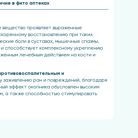
ичие в фито аптеках
е вещество проявляет выраженные
ускоренному восстановлению при таких
еские боли в суставах, мышечные спазмы,
и и способствует комплексному укреплению
женным лечебным действием на кости и
 противовоспалительным и
у заживлению ран и повреждений, благодаря
бный эффект окопника обусловлен высоким
, а также способностью стимулировать
ирует процессы обновления и