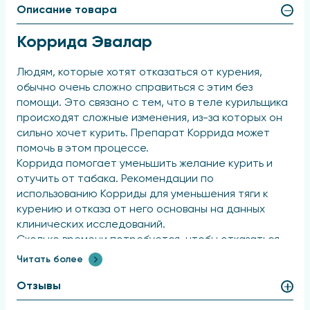
Описание товара
Коррида Эвалар
Людям, которые хотят отказаться от курения,
обычно очень сложно справиться с этим без
помощи. Это связано с тем, что в теле курильщика
происходят сложные изменения, из-за которых он
сильно хочет курить. Препарат Коррида может
помочь в этом процессе.
Коррида помогает уменьшить желание курить и
отучить от табака. Рекомендации по
использованию Корриды для уменьшения тяги к
курению и отказа от него основаны на данных
клинических исследований.
Сколько времени потребуется, чтобы отказаться
от курения, зависит от личных особенностей
Читать более
человека и его настрой на успех. Важно всегда
иметь при себе таблетки на протяжении всего
Отзывы
времени, пока вы бросаете курить, чтобы в нужный