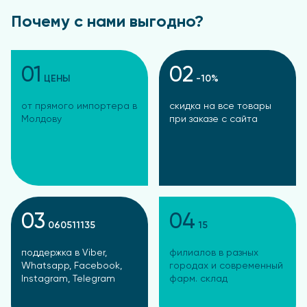
Почему с нами выгодно?
01
02
ЦЕНЫ
-10%
от прямого импортера в
скидка на все товары
Молдову
при заказе с сайта
03
04
060511135
15
поддержка в Viber,
филиалов в разных
Whatsapp, Facebook,
городах и современный
Instagram, Telegram
фарм. склад