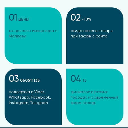
день во время еды. Продолжительность приема –
не менее 1 месяца. При необходимости прием
можно повторить.
01
02
ЦЕНЫ
-10%
Противопоказания
от прямого импортера в
скидка на все товары
Молдову
при заказе с сайта
Индивидуальная непереносимость компонентов.
Перед применением рекомендуется
проконсультироваться с врачом. Перед
применением БАД детьми рекомендуется
проконсультироваться с врачом-педиатром.
03
04
060511135
15
поддержка в Viber,
филиалов в разных
Whatsapp, Facebook,
городах и современный
Instagram, Telegram
фарм. склад