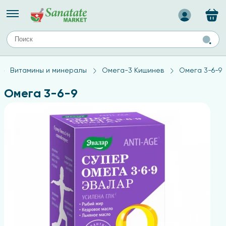
Назад
ЕЙ
А
ТИПЫ КОЖИ
Витамины и минералы
Омега-3 Кишинев
Омега 3-6-9
ля лица
Средства для комбинированной кожи
с
авов,
Средства для проблемной кожи
Омега 3-6-9
Средства для жирной кожи
Средства для чувствительной кожи
ены
ногтей
и
дов
а
оты мозга