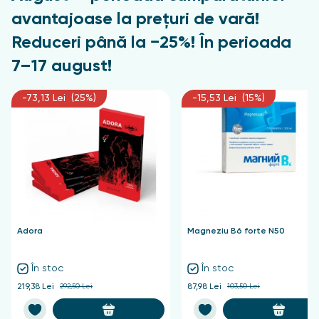
avantajoase la prețuri de vară!
Reduceri până la −25%! În perioada
7–17 august!
-73,13 Lei (25%)
-15,53 Lei (15%)
Adora
Magneziu B6 forte N50
În stoc
În stoc
219,38 Lei
292,50 Lei
87,98 Lei
103,50 Lei