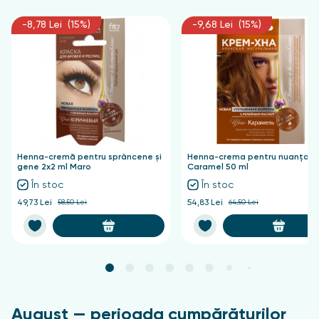
cuprinsă între 0 °C și +25 °C, într-un loc inaccesibil
copiilor.
-8,78 Lei (15%)
-9,68 Lei (15%)
Henna-cremă pentru sprâncene și
Henna-crema pentru nuanțare
gene 2x2 ml Maro
Caramel 50 ml
În stoc
În stoc
49,73 Lei
58,50 Lei
54,83 Lei
64,50 Lei
August — perioada cumpărăturilor