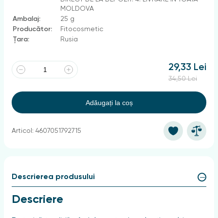
MOLDOVA
Ambalaj:
25 g
Producător:
Fitocosmetic
Țara:
Rusia
29,33 Lei
34,50 Lei
Adăugați la coș
Articol: 4607051792715
Descrierea produsului
Descriere