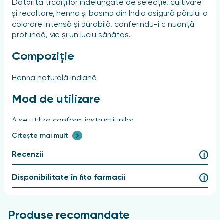
Datorită tradițiilor îndelungate de selecție, cultivare
și recoltare, henna și basma din India asigură părului o
colorare intensă și durabilă, conferindu-i o nuanță
profundă, vie și un luciu sănătos.
Compoziție
Henna naturală indiană
Mod de utilizare
A se utiliza conform instrucțiunilor.
Citește mai mult
Instrucțiuni speciale
Recenzii
Măsuri de precauție: Numai pentru uz extern. În cazul
contactului cu ochii, clătiți-i bine cu apă.
Disponibilitate în fito farmacii
Contraindicații: Nu au fost identificate.
Condiții de depozitare: A se păstra la o temperatură
Produse recomandate