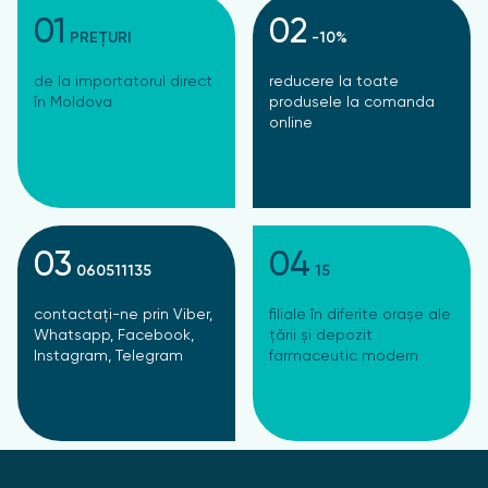
01
02
PREȚURI
-10%
de la importatorul direct
reducere la toate
în Moldova
produsele la comanda
online
03
04
060511135
15
contactați-ne prin Viber,
filiale în diferite orașe ale
Whatsapp, Facebook,
țării și depozit
Instagram, Telegram
farmaceutic modern