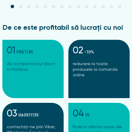
De ce este profitabil să lucrați cu noi
01
02
PREȚURI
-10%
de la importatorul direct
reducere la toate
în Moldova
produsele la comanda
online
03
04
060511135
15
contactați-ne prin Viber,
filiale în diferite orașe ale