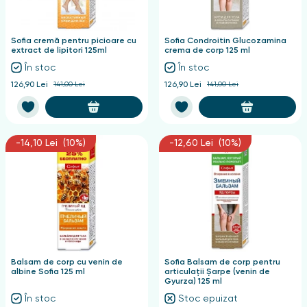
nghii
Sofia cremă pentru picioare cu
Sofia Condroitin Glucozamina
extract de lipitori 125ml
crema de corp 125 ml
În stoc
În stoc
126,90 Lei
141,00 Lei
126,90 Lei
141,00 Lei
-14,10 Lei (10%)
-12,60 Lei (10%)
Balsam de corp cu venin de
Sofia Balsam de corp pentru
albine Sofia 125 ml
articulații Șarpe (venin de
Gyurza) 125 ml
În stoc
Stoc epuizat