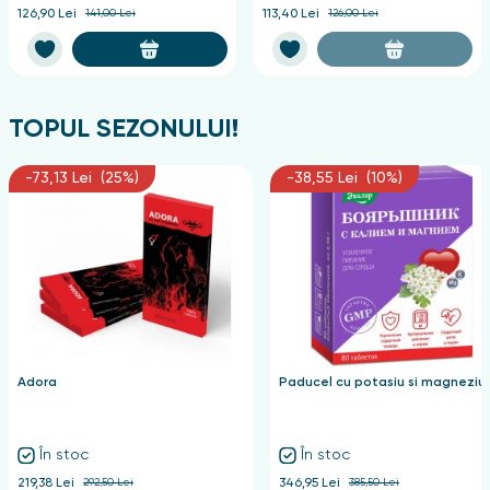
126,90 Lei
141,00 Lei
113,40 Lei
126,00 Lei
TOPUL SEZONULUI!
-73,13 Lei (25%)
-38,55 Lei (10%)
Adora
Paducel cu potasiu si magneziu
În stoc
În stoc
219,38 Lei
292,50 Lei
346,95 Lei
385,50 Lei