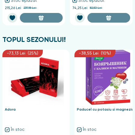
Stoc epuizat
Stoc epuizat
215,26 Lei
239,18 Lei
74,25 Lei
82,50 Lei
TOPUL SEZONULUI!
-73,13 Lei (25%)
-38,55 Lei (10%)
Adora
Paducel cu potasiu si magneziu
În stoc
În stoc