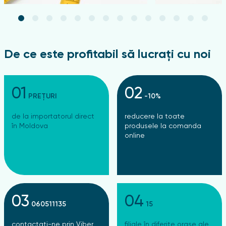
De ce este profitabil să lucrați cu noi
01
02
PREȚURI
-10%
de la importatorul direct
reducere la toate
în Moldova
produsele la comanda
online
03
04
060511135
15
contactați-ne prin Viber,
filiale în diferite orașe ale