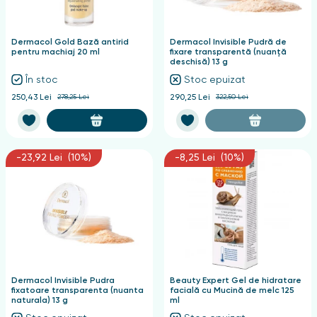
nghii
Dermacol Gold Bază antirid
Dermacol Invisible Pudră de
pentru machiaj 20 ml
fixare transparentă (nuanță
deschisă) 13 g
În stoc
Stoc epuizat
250,43 Lei
278,25 Lei
290,25 Lei
322,50 Lei
-23,92 Lei (10%)
-8,25 Lei (10%)
Dermacol Invisible Pudra
Beauty Expert Gel de hidratare
fixatoare transparenta (nuanta
facială cu Mucină de melc 125
naturala) 13 g
ml