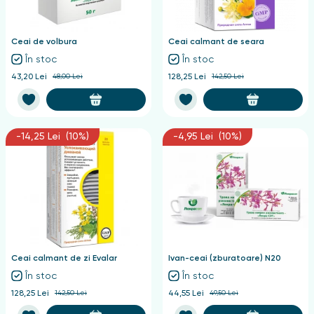
nghii
Ceai de volbura
Ceai calmant de seara
În stoc
În stoc
43,20 Lei
48,00 Lei
128,25 Lei
142,50 Lei
-14,25 Lei (10%)
-4,95 Lei (10%)
Ceai calmant de zi Evalar
Ivan-ceai (zburatoare) N20
În stoc
În stoc
128,25 Lei
142,50 Lei
44,55 Lei
49,50 Lei