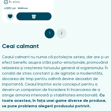
În stoc
49,95 Lei
55,50 Lei
1
2
Ceai calmant
Ceaiul calmant nu numai că potolește setea, dar are și un
efect benefic asupra stării psiho-emoționale, promovând
relaxarea și creșterea tonusului general al organismului. În
condiții de stres constant și de agitație a modernității,
alocarea de timp pentru odihnă devine deosebit de
importantă. Ceaiul liniștitor este conceput pentru a
deveni un companion de încredere în încercarea de a
atinge armonia interioară și stabilitatea emoțională.
Cu
toate acestea, în fața unei game diverse de produse,
se pune problema alegerii produsului potrivit.