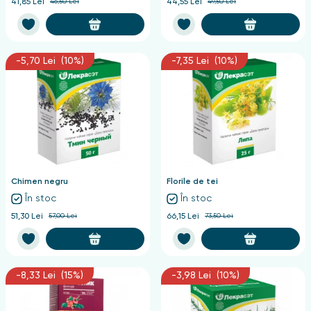
41,85 Lei
46,50 Lei
44,55 Lei
49,50 Lei
-5,70 Lei (10%)
-7,35 Lei (10%)
Chimen negru
Florile de tei
În stoc
În stoc
51,30 Lei
57,00 Lei
66,15 Lei
73,50 Lei
-8,33 Lei (15%)
-3,98 Lei (10%)