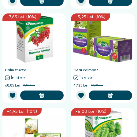
-7,65 Lei (10%)
-5,25 Lei (10%)
Calin fructe
Ceai calmant
În stoc
În stoc
68,85 Lei
76,50 Lei
47,25 Lei
52,50 Lei
-4,95 Lei (10%)
-6,00 Lei (10%)