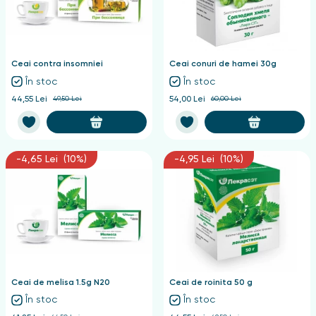
Ceai contra insomniei
Ceai conuri de hamei 30g
În stoc
În stoc
44,55 Lei
49,50 Lei
54,00 Lei
60,00 Lei
-4,65 Lei (10%)
-4,95 Lei (10%)
Ceai de melisa 1.5g N20
Ceai de roinita 50 g
În stoc
În stoc