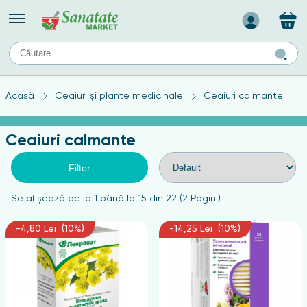
Назад
II
URI
TIPURI DE TEN
Acasă
Ceaiuri și plante medicinale
Ceaiuri calmante
ului
Produse pentru ten mixt
Ten problematic
Ceaiuri calmante
a
ă
rticulațiilor
Produse pentru ten gras
Produse pentru ten sensibil
Filter
elor
chin
Se afişează de la 1 până la 15 din 22 (2 Pagini)
e
-4,80 Lei (10%)
-14,25 Lei (10%)
elor