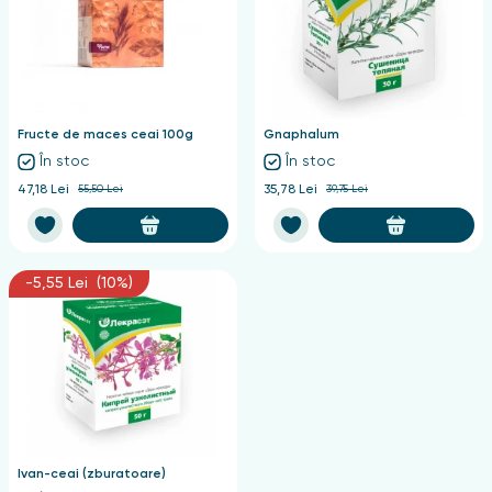
Fructe de maces ceai 100g
Gnaphalum
În stoc
În stoc
47,18 Lei
55,50 Lei
35,78 Lei
39,75 Lei
-5,55 Lei (10%)
Ivan-ceai (zburatoare)