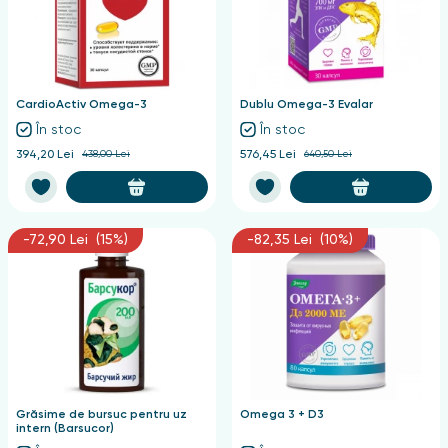
CardioActiv Omega-3
Dublu Omega-3 Evalar
În stoc
În stoc
394,20 Lei
438,00 Lei
576,45 Lei
640,50 Lei
-72,90 Lei (15%)
-82,35 Lei (10%)
Grăsime de bursuc pentru uz
Omega 3 + D3
intern (Barsucor)