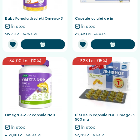
nghii
Baby Fomula Ursuleti Omega-3
Capsule cu ulei de in
În stoc
În stoc
519,75 Lei
577,50 Lei
62,48 Lei
73,50 Lei
-54,00 Lei (10%)
-9,23 Lei (15%)
Omega 3-6-9 capsule N60
Ulei de in capsule N30 Omega-3
500 mg
În stoc
În stoc
486,00 Lei
540,00 Lei
52,28 Lei
61,50 Lei