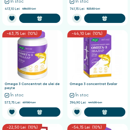
În stoc
În stoc
413,10 Lei
486,00 Lei
741,15 Lei
823,50 Lei
-63,75 Lei (10%)
-44,10 Lei (10%)
Omega 3 Concentrat de ulei de
Omega 3 concentrat Evalar
pește
În stoc
În stoc
573,75 Lei
637,50 Lei
396,90 Lei
441,00 Lei
-22,50 Lei (10%)
-54,15 Lei (10%)