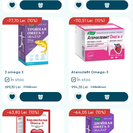
-77,70 Lei (10%)
-110,51 Lei (10%)
3 omega 3
Ateroclefit Omega-3
În stoc
În stoc
699,30 Lei
777,00 Lei
994,55 Lei
1.105,05 Lei
-43,80 Lei (10%)
-64,05 Lei (10%)