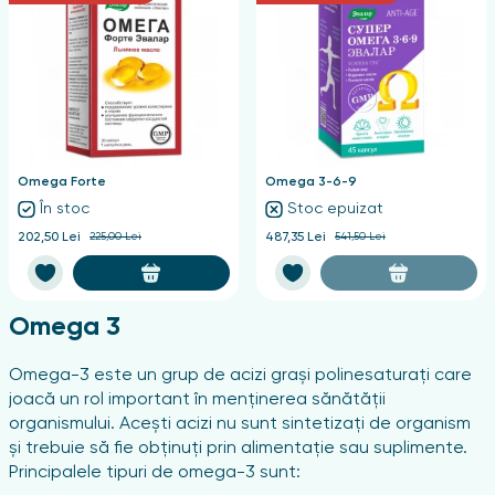
Omega Forte
Omega 3-6-9
În stoc
Stoc epuizat
202,50 Lei
225,00 Lei
487,35 Lei
541,50 Lei
Omega 3
Omega-3 este un grup de acizi grași polinesaturați care
joacă un rol important în menținerea sănătății
organismului. Acești acizi nu sunt sintetizați de organism
și trebuie să fie obținuți prin alimentație sau suplimente.
Principalele tipuri de omega-3 sunt: