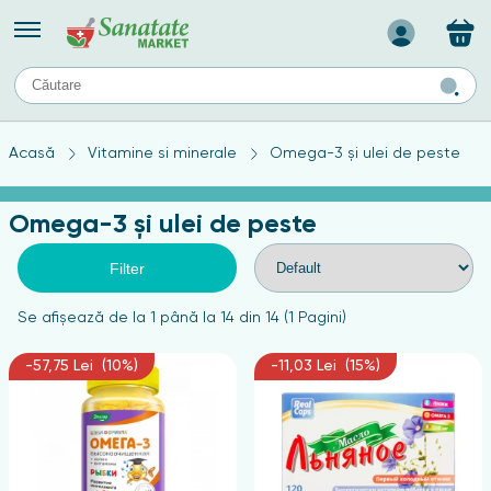
Назад
II
URI
TIPURI DE TEN
Acasă
Vitamine si minerale
Omega-3 și ulei de peste
ului
Produse pentru ten mixt
Ten problematic
Omega-3 și ulei de peste
a
ă
rticulațiilor
Produse pentru ten gras
Produse pentru ten sensibil
Filter
elor
chin
Se afişează de la 1 până la 14 din 14 (1 Pagini)
e
-57,75 Lei (10%)
-11,03 Lei (15%)
elor