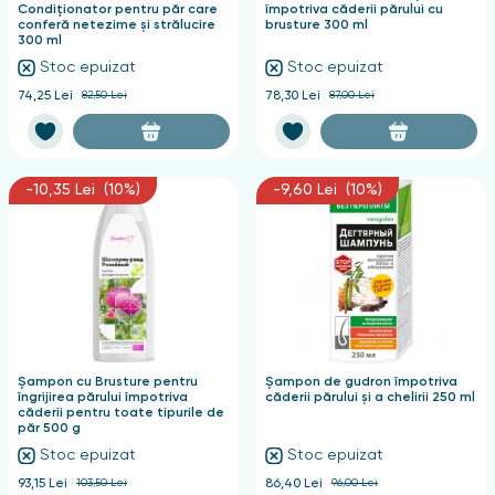
Condiționator pentru păr care
împotriva căderii părului cu
conferă netezime și strălucire
brusture 300 ml
300 ml
Stoc epuizat
Stoc epuizat
74,25 Lei
82,50 Lei
78,30 Lei
87,00 Lei
-10,35 Lei (10%)
-9,60 Lei (10%)
Șampon cu Brusture pentru
Șampon de gudron împotriva
îngrijirea părului împotriva
căderii părului și a chelirii 250 ml
căderii pentru toate tipurile de
păr 500 g
Stoc epuizat
Stoc epuizat
93,15 Lei
103,50 Lei
86,40 Lei
96,00 Lei