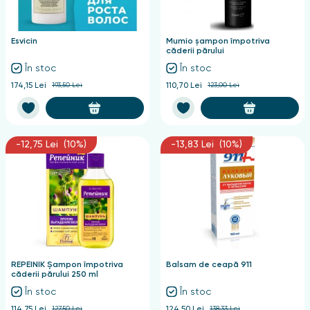
nghii
Esvicin
Mumio șampon împotriva
căderii părului
În stoc
În stoc
174,15 Lei
193,50 Lei
110,70 Lei
123,00 Lei
-12,75 Lei (10%)
-13,83 Lei (10%)
REPEINIK Șampon împotriva
Balsam de ceapă 911
căderii părului 250 ml
În stoc
În stoc
114,75 Lei
127,50 Lei
124,50 Lei
138,33 Lei