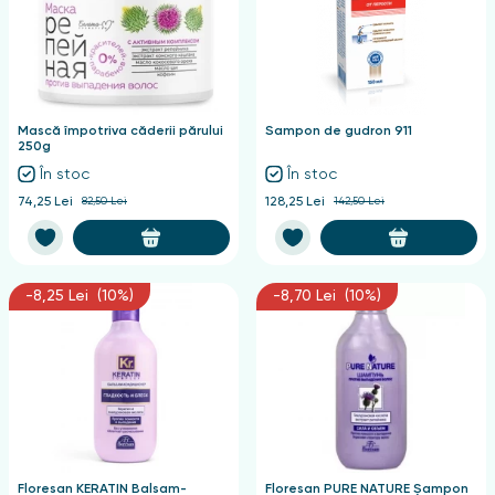
Mască împotriva căderii părului
Sampon de gudron 911
250g
În stoc
În stoc
74,25 Lei
82,50 Lei
128,25 Lei
142,50 Lei
-8,25 Lei (10%)
-8,70 Lei (10%)
Floresan KERATIN Balsam-
Floresan PURE NATURE Șampon