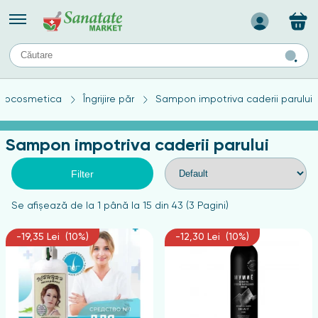
Назад
II
URI
TIPURI DE TEN
tocosmetica
Îngrijire păr
Sampon impotriva caderii parului
ului
Produse pentru ten mixt
Ten problematic
Sampon impotriva caderii parului
a
ă
rticulațiilor
Produse pentru ten gras
Produse pentru ten sensibil
Filter
elor
chin
Se afişează de la 1 până la 15 din 43 (3 Pagini)
e
-19,35 Lei (10%)
-12,30 Lei (10%)
elor