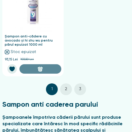
Șampon anti-cădere cu
avocado și hi shu wu pentru
părul epuizat 1000 ml
Stoc epuizat
93,15 Lei
103,50 Lei
1
2
3
Sampon anti caderea parului
Șampoanele împotriva căderii părului sunt produse
specializate care întăresc în mod specific rădăcinile
părului, îmbunătățesc sănătatea scalpului și