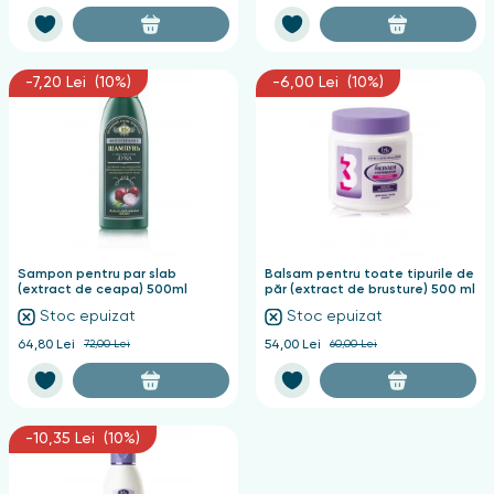
-7,20 Lei (10%)
-6,00 Lei (10%)
Sampon pentru par slab
Balsam pentru toate tipurile de
(extract de ceapa) 500ml
păr (extract de brusture) 500 ml
Stoc epuizat
Stoc epuizat
64,80 Lei
72,00 Lei
54,00 Lei
60,00 Lei
-10,35 Lei (10%)