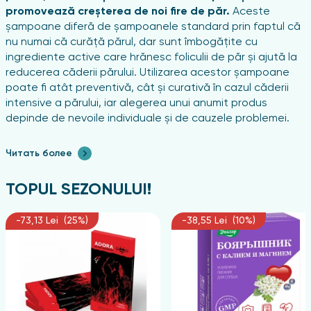
promovează creșterea de noi fire de păr.
Aceste
șampoane diferă de șampoanele standard prin faptul că
nu numai că curăță părul, dar sunt îmbogățite cu
ingrediente active care hrănesc foliculii de păr și ajută la
reducerea căderii părului. Utilizarea acestor șampoane
poate fi atât preventivă, cât și curativă în cazul căderii
intensive a părului, iar alegerea unui anumit produs
depinde de nevoile individuale și de cauzele problemei.
Șampoanele împotriva căderii părului conțin
Читать более
substanțe active precum:
TOPUL SEZONULUI!
vitaminele B;
biotina
;
-73,13 Lei (25%)
-38,55 Lei (10%)
cafeina;
keratina;
extracte naturale;
aminoacizi.
Componentele precum vitaminele și mineralele joacă un