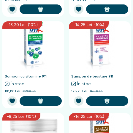
-13,20 Lei (10%)
-14,25 Lei (10%)
Sampon cu vitamine 911
Șampon de brusture 911
În stoc
În stoc
118,80 Lei
132,00 Lei
128,25 Lei
142,50 Lei
-8,25 Lei (10%)
-14,25 Lei (10%)