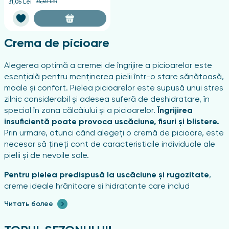
31,05 Lei
34,50 Lei
Crema de picioare
Alegerea optimă a cremei de îngrijire a picioarelor este
esențială pentru menținerea pielii într-o stare sănătoasă,
moale și confort. Pielea picioarelor este supusă unui stres
zilnic considerabil și adesea suferă de deshidratare, în
special în zona călcâiului și a picioarelor.
Îngrijirea
insuficientă poate provoca uscăciune, fisuri și blistere.
Prin urmare, atunci când alegeți o cremă de picioare, este
necesar să țineți cont de caracteristicile individuale ale
pielii și de nevoile sale.
Pentru pielea predispusă la uscăciune și rugozitate
,
creme ideale hrănitoare și hidratante care includ
ingrediente active cum ar fi glicerina, menta, uleiuri
Читать более
naturale (unt de shea, nucă de cocos, măsline) și
extracte de plante. Aceste componente asigură o