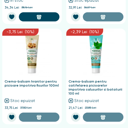
În stoc
Stoc epuizat
34,34 Lei
38,16 Lei
32,91 Lei
36,57 Lei
-3,75 Lei (10%)
-2,39 Lei (10%)
Crema-balsam hranitor pentru
Crema-balsam pentru
picioare impotriva fisurilor 100ml
catifelarea picioarelor
impotriva calusurilor si bataturii
100 ml
Stoc epuizat
Stoc epuizat
33,75 Lei
37,50 Lei
21,47 Lei
23,85 Lei