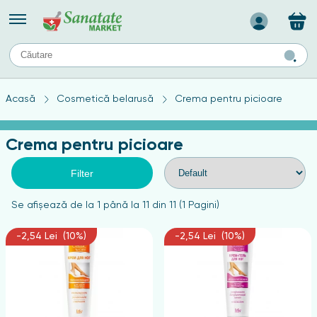
Назад
II
URI
TIPURI DE TEN
Acasă
Cosmetică belarusă
Crema pentru picioare
ului
Produse pentru ten mixt
Ten problematic
Crema pentru picioare
a
ă
rticulațiilor
Produse pentru ten gras
Produse pentru ten sensibil
Filter
elor
chin
Se afişează de la 1 până la 11 din 11 (1 Pagini)
e
-2,54 Lei (10%)
-2,54 Lei (10%)
elor