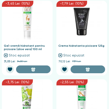
-3,45 Lei (10%)
-7,79 Lei (10%)
Gel-cremă hidratant pentru
Crema hidratanta picioare 125g
picioare (aloe vera) 100 ml
Stoc epuizat
Stoc epuizat
31,05 Lei
34,50 Lei
70,12 Lei
77,91 Lei
-3,75 Lei (10%)
-2,55 Lei (10%)