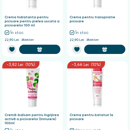
nghii
Crema hidratanta pentru
Crema pentru transpiratie
picioare pentru pielea uscata a
picioare
picioarelor 100 ml
În stoc
În stoc
22,90 Lei
25,44 Lei
22,90 Lei
25,44 Lei
-3,82 Lei (10%)
-3,66 Lei (10%)
Cremă-balsam pentru îngrijirea
Crema pentru bataturi la
activă a picioarelor (înmuiere)
picioare
100ml