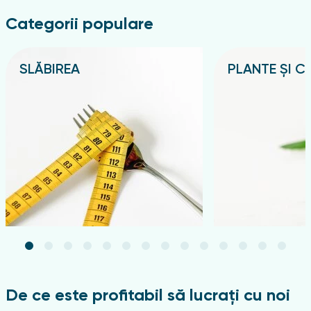
recomandă creme vindecătoare și restauratoare care
conțin alantoină, pantenol și vitamine. Aceste ingrediente
Categorii populare
stimulează procesele de recuperare, promovează
vindecarea și luptă împotriva uscăciunii și disconfortului.
SLĂBIREA
PLANTE ȘI CE
Este important să se acorde atenție texturii cremei și
capacității sale de a absorbi.
Подробнее
Подробнее
Cum să alegi crema pentru picioare
Cremele ușoare care sunt absorbite rapid și nu lasă urme
sunt optime pentru utilizarea dimineața sau în timpul zilei.
În schimb, cremele cu o textură mai densă și mai
bogată sunt mai bine folosite pe timp de noapte
pentru a asigura o penetrare și o acțiune profundă
.
Prin alegerea cremei potrivite pentru picioare, puteți
obține o îngrijire cuprinzătoare a picioarelor, asigurând
catifelarea pielii, netezimea și aspectul sănătos.
De ce este profitabil să lucrați cu noi