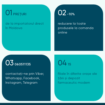
01
02
PREȚURI
-10%
de la importatorul direct
reducere la toate
în Moldova
produsele la comanda
online
03
04
060511135
15
contactați-ne prin Viber,
filiale în diferite orașe ale
Whatsapp, Facebook,
țării și depozit
Instagram, Telegram
farmaceutic modern