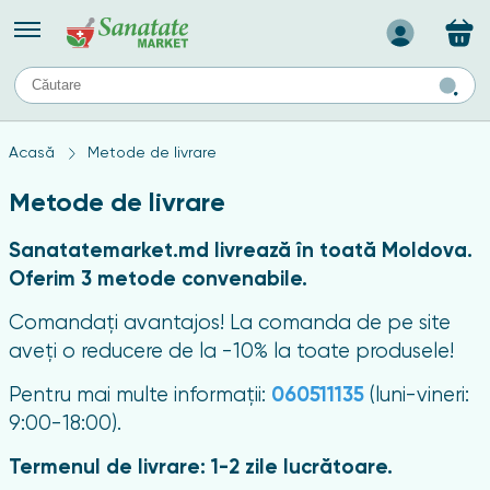
Назад
II
URI
TIPURI DE TEN
Acasă
Metode de livrare
ului
Produse pentru ten mixt
Ten problematic
Metode de livrare
a
ă
rticulațiilor
Produse pentru ten gras
Sanatatemarket.md livrează în toată Moldova.
Produse pentru ten sensibil
Oferim 3 metode convenabile.
elor
chin
Comandați avantajos! La comanda de pe site
e
aveți o reducere de la -10% la toate produsele!
Pentru mai multe informații:
060511135
(luni-vineri:
elor
9:00-18:00).
Termenul de livrare: 1-2 zile lucrătoare.