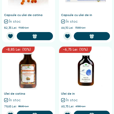
nghii
Capsule cu ulei de catina
Capsule cu ulei de in
În stoc
În stoc
82,35 Lei
91,50 Lei
66,15 Lei
73,50 Lei
-8,85 Lei (10%)
-6,75 Lei (10%)
Ulei de catina
Ulei de in
În stoc
În stoc
79,65 Lei
88,50 Lei
60,75 Lei
67,50 Lei