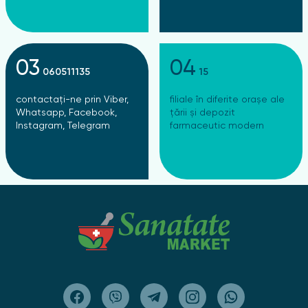
03
04
060511135
15
contactați-ne prin Viber,
filiale în diferite orașe ale
Whatsapp, Facebook,
țării și depozit
Instagram, Telegram
farmaceutic modern