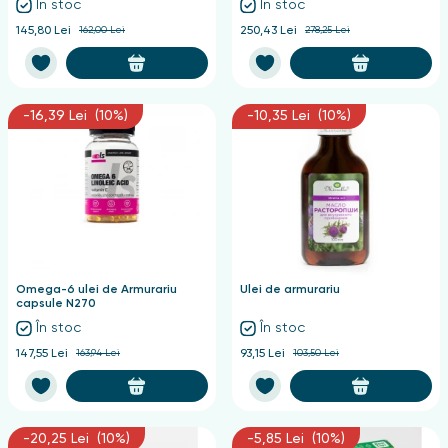
În stoc
În stoc
145,80 Lei
162,00 Lei
250,43 Lei
278,25 Lei
-16,39 Lei (10%)
-10,35 Lei (10%)
Omega-6 ulei de Armurariu
Ulei de armurariu
capsule N270
În stoc
În stoc
147,55 Lei
163,94 Lei
93,15 Lei
103,50 Lei
-20,25 Lei (10%)
-5,85 Lei (10%)