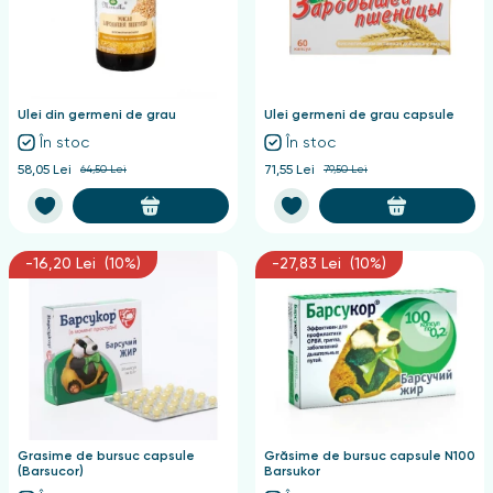
Ulei din germeni de grau
Ulei germeni de grau capsule
În stoc
În stoc
58,05 Lei
64,50 Lei
71,55 Lei
79,50 Lei
-16,20 Lei (10%)
-27,83 Lei (10%)
Grasime de bursuc capsule
Grăsime de bursuc capsule N100
(Barsucor)
Barsukor