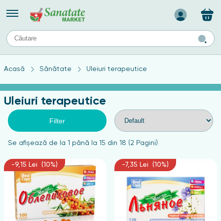
Назад
II
URI
TIPURI DE TEN
Acasă
Sănătate
Uleiuri terapeutice
ului
Produse pentru ten mixt
Ten problematic
Uleiuri terapeutice
a
ă
rticulațiilor
Produse pentru ten gras
Produse pentru ten sensibil
Filter
elor
chin
Se afişează de la 1 până la 15 din 18 (2 Pagini)
e
-9,15 Lei (10%)
-7,35 Lei (10%)
elor