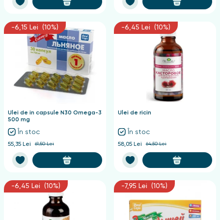
-6,15 Lei (10%)
-6,45 Lei (10%)
Ulei de in capsule N30 Omega-3
Ulei de ricin
500 mg
În stoc
În stoc
55,35 Lei
61,50 Lei
58,05 Lei
64,50 Lei
-6,45 Lei (10%)
-7,95 Lei (10%)