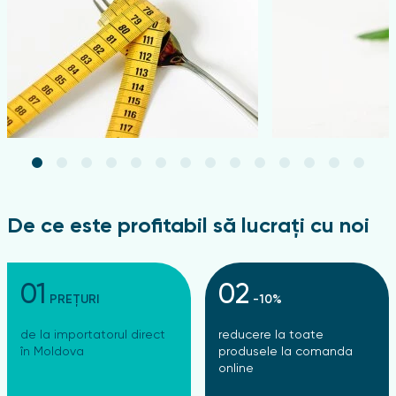
De ce este profitabil să lucrați cu noi
01
02
PREȚURI
-10%
de la importatorul direct
reducere la toate
în Moldova
produsele la comanda
online