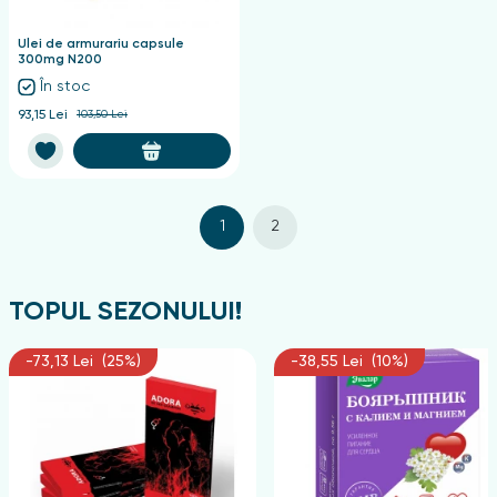
Ulei de armurariu capsule
300mg N200
În stoc
93,15 Lei
103,50 Lei
1
2
TOPUL SEZONULUI!
-73,13 Lei (25%)
-38,55 Lei (10%)