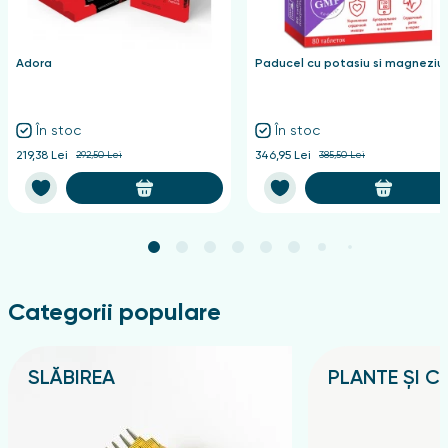
Adora
Paducel cu potasiu si magneziu
În stoc
În stoc
219,38 Lei
292,50 Lei
346,95 Lei
385,50 Lei
Categorii populare
SLĂBIREA
PLANTE ȘI CE
Подробнее
Подробнее