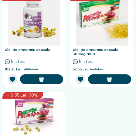
Ulei de armurariu capsule
Ulei de armurariu capsule
300mg N100
În stoc
În stoc
182,25 Lei
202,50 Lei
52,65 Lei
58,50 Lei
-10,35 Lei (10%)