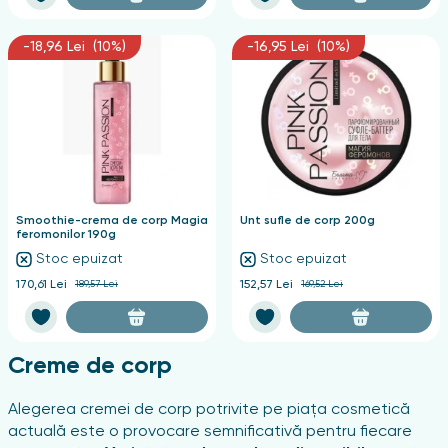
-18,96 Lei (10%)
-16,95 Lei (10%)
Smoothie-crema de corp Magia
Unt sufle de corp 200g
feromonilor 190g
Stoc epuizat
Stoc epuizat
170,61 Lei
189,57 Lei
152,57 Lei
169,52 Lei
Creme de corp
Alegerea cremei de corp potrivite pe piața cosmetică
actuală este o provocare semnificativă pentru fiecare