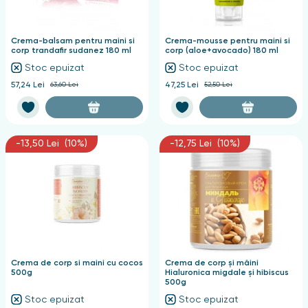
nghii
Crema-balsam pentru maini si
Crema-mousse pentru maini si
corp trandafir sudanez 180 ml
corp (aloe+avocado) 180 ml
Stoc epuizat
Stoc epuizat
57,24 Lei
63,60 Lei
47,25 Lei
52,50 Lei
-13,50 Lei (10%)
-12,75 Lei (10%)
Crema de corp si maini cu cocos
Crema de corp și mâini
500g
Hialuronica migdale și hibiscus
500g
Stoc epuizat
Stoc epuizat