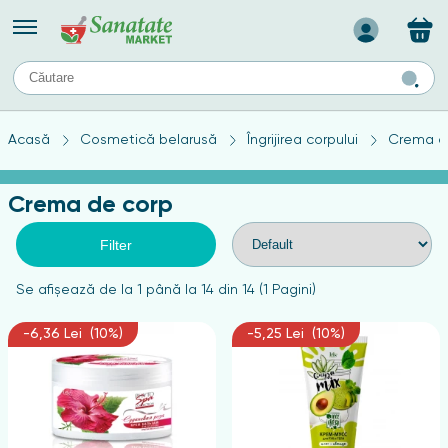
Назад
II
URI
TIPURI DE TEN
Acasă
Cosmetică belarusă
Îngrijirea corpului
Crema d
ului
Produse pentru ten mixt
Ten problematic
Crema de corp
a
ă
rticulațiilor
Produse pentru ten gras
Produse pentru ten sensibil
Filter
elor
chin
Se afişează de la 1 până la 14 din 14 (1 Pagini)
e
-6,36 Lei (10%)
-5,25 Lei (10%)
elor