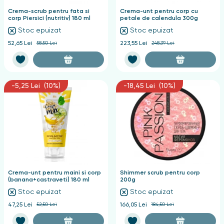
Crema-scrub pentru fata si
Crema-unt pentru corp cu
corp Piersici (nutritiv) 180 ml
petale de calendula 300g
Stoc epuizat
Stoc epuizat
52,65 Lei
58,50 Lei
223,55 Lei
248,39 Lei
-5,25 Lei (10%)
-18,45 Lei (10%)
Crema-unt pentru maini si corp
Shimmer scrub pentru corp
(banana+castraveti) 180 ml
200g
Stoc epuizat
Stoc epuizat
47,25 Lei
52,50 Lei
166,05 Lei
184,50 Lei