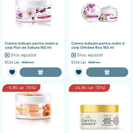
Crema-balsam pentru maini si
Crema-balsam pentru maini si
corp Flori de Sakura 180 ml
corp Orhidee Roz 180 ml
Stoc epuizat
Stoc epuizat
57,24 Lei
63,60 Lei
57,24 Lei
63,60 Lei
-5,85 Lei (10%)
-24,84 Lei (10%)