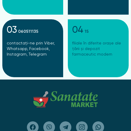
indispensabil în îngrijirea pielii și va contribui la sănătatea
și frumusețea acesteia.
03
04
060511135
15
contactați-ne prin Viber,
filiale în diferite orașe ale
Whatsapp, Facebook,
țării și depozit
Instagram, Telegram
farmaceutic modern