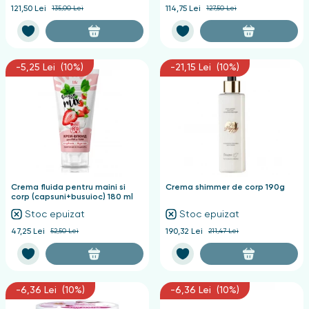
121,50 Lei
135,00 Lei
114,75 Lei
127,50 Lei
-5,25 Lei (10%)
-21,15 Lei (10%)
Crema fluida pentru maini si
Crema shimmer de corp 190g
corp (capsuni+busuioc) 180 ml
Stoc epuizat
Stoc epuizat
47,25 Lei
52,50 Lei
190,32 Lei
211,47 Lei
-6,36 Lei (10%)
-6,36 Lei (10%)