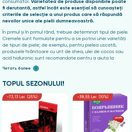
consumator.
Varietatea de produse disponibile poate
fi derutantă, astfel încât este esențial să cunoașteți
criteriile de selecție a unui produs care să răspundă
nevoilor unice ale pielii dumneavoastră.
În primul și în primul rând, trebuie determinat tipul de piele.
Cremele sunt formulate pentru a se potrivi unei varietăți
de tipuri de piele; de exemplu, pentru pielea uscată,
produsele hrănitoare cu unt de shea, ulei de cocos sau
acid hialuronic sunt recomandate pentru a ajuta la
hidratarea și înmuierea pielii. Pentru pielea grasă, sunt
Читать более
preferate texturile ușoare, gelurile sau loțiunile care nu
încarcă pielea și previn strălucirea uleioasă.
TOPUL SEZONULUI!
Vârsta și starea actuală a pielii joacă, de asemenea, un
rol important în alegerea unei creme.
Pe măsură ce
-73,13 Lei (25%)
-38,55 Lei (10%)
îmbătrânește, pielea are nevoie de îngrijire intensivă,
astfel încât cosmeticele cu ingrediente anti-
îmbătrânire, cum ar fi:
colagenul
;