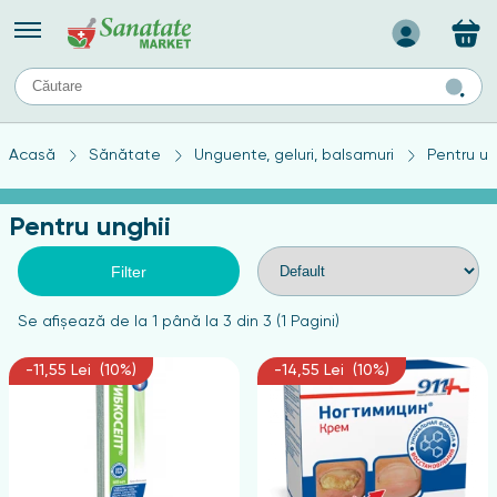
Назад
II
URI
TIPURI DE TEN
Acasă
Sănătate
Unguente, geluri, balsamuri
Pentru un
ului
Produse pentru ten mixt
Ten problematic
Pentru unghii
a
ă
rticulațiilor
Produse pentru ten gras
Produse pentru ten sensibil
Filter
elor
chin
Se afişează de la 1 până la 3 din 3 (1 Pagini)
e
-11,55 Lei (10%)
-14,55 Lei (10%)
elor