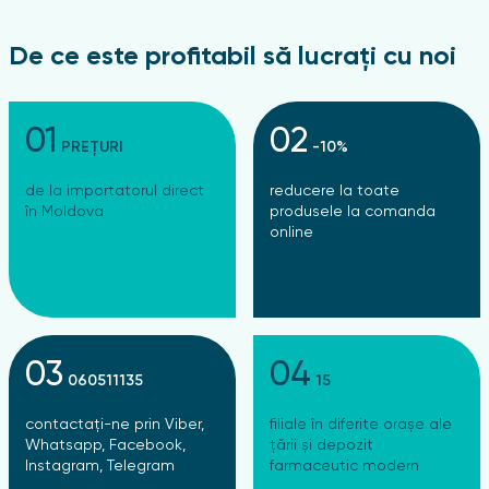
De ce este profitabil să lucrați cu noi
01
02
PREȚURI
-10%
de la importatorul direct
reducere la toate
în Moldova
produsele la comanda
online
03
04
060511135
15
contactați-ne prin Viber,
filiale în diferite orașe ale
Whatsapp, Facebook,
țării și depozit
Instagram, Telegram
farmaceutic modern