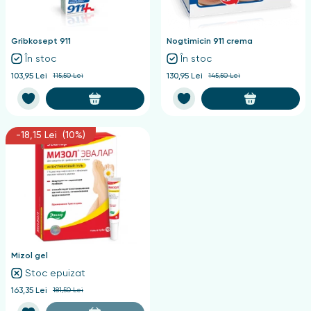
nghii
Gribkosept 911
Nogtimicin 911 crema
În stoc
În stoc
103,95 Lei
115,50 Lei
130,95 Lei
145,50 Lei
-18,15 Lei (10%)
Mizol gel
Stoc epuizat
163,35 Lei
181,50 Lei