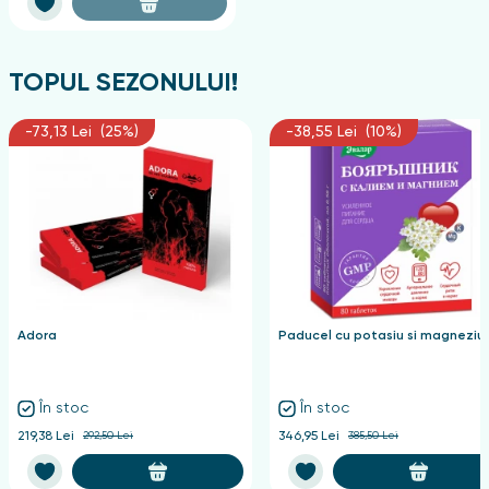
TOPUL SEZONULUI!
-73,13 Lei (25%)
-38,55 Lei (10%)
Adora
Paducel cu potasiu si magneziu
În stoc
În stoc
219,38 Lei
292,50 Lei
346,95 Lei
385,50 Lei