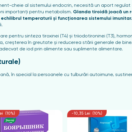
ement-cheie al sistemului endocrin, necesită un aport regulat
oni importanți pentru metabolism.
Glanda tiroidă joacă un r
 echilibrul temperaturii și funcționarea sistemului imunitar
i.
e pentru sinteza tiroxinei (T4) și triiodotironinei (T3), horm
eșterea în greutate și reducerea stării generale de bine. Ast
 adecvat de iod prin alimente sau suplimente alimentare.
turale)
ană, în special la persoanele cu tulburări autoimune, susținer
t cu tulburările tiroidiene, ceea ce face ca aportul regulat 
unt esențiale pentru funcția tiroidiană adecvată. Vitamina B12
imp ce riboflavina este importantă pentru producția de hormo
ai activă, și are proprietăți antioxidante, protejând glanda ti
ei (10%)
-10,35 Lei (10%)
ormală a tiroidei, susținând absorbția iodului și promovând 