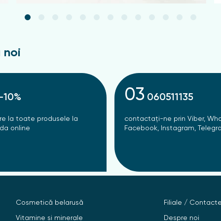
 noi
03
-10%
060511135
re la toate produsele la
contactați-ne prin Viber, Wh
a online
Facebook, Instagram, Teleg
Cosmetică belarusă
Filiale / Contact
Vitamine si minerale
Despre noi