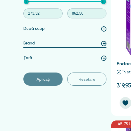
După scop
Brand
Țară
Endoc
În s
Aplicați
Resetare
319,95
-45,75 L