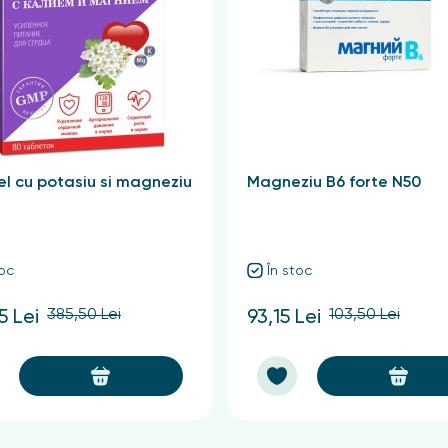
ătății generale.
tru femei, deoarece deficitul de fier poate afecta absorbția 
 anemia, care pot exacerba simptomele hipotiroidismului.
le B, seleniu, vitamina A și fier sunt esențiale pentru sănătat
 menține echilibrul hormonal și promovează bunăstarea genera
l cu potasiu si magneziu
Magneziu B6 forte N50
toc
În stoc
385,50 Lei
103,50 Lei
5 Lei
93,15 Lei