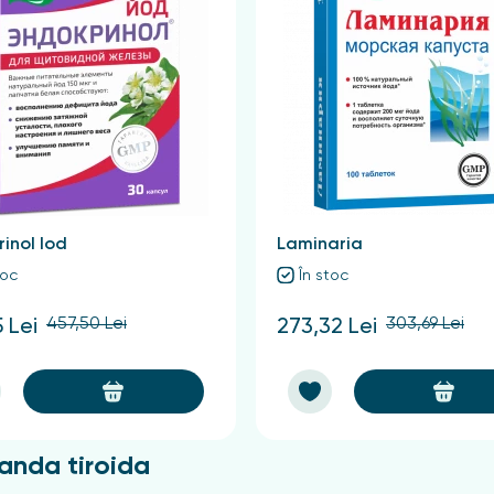
inol Iod
Laminaria
toc
În stoc
457,50 Lei
303,69 Lei
5 Lei
273,32 Lei
anda tiroida