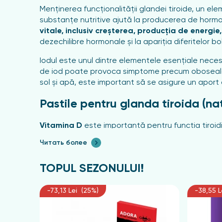
Menținerea funcționalității glandei tiroide, un el
substanțe nutritive ajută la producerea de horm
vitale, inclusiv creșterea, producția de energie,
dezechilibre hormonale și la apariția diferitelor bol
Iodul este unul dintre elementele esențiale necesar
de iod poate provoca simptome precum oboseala, cr
sol și apă, este important să se asigure un aport
Pastile pentru glanda tiroida (na
Vitamina D
este importantă pentru funcția tiroidi
a constatat că deficitul de vitamina D este asocia
Читать более
Vitaminele B
, inclusiv B12 și B2 (riboflavină), s
oboseala și susține metabolismul energetic, în t
TOPUL SEZONULUI!
Seleniul
joacă un rol cheie în conversia T4 în T3, m
-73,13 Lei (25%)
-38,55 L
liberi, reducând riscul de tulburări autoimune.
Vitamina A
este importantă pentru funcționarea n