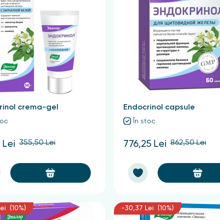
rinol crema-gel
Endocrinol capsule
toc
În stoc
355,50 Lei
862,50 Lei
 Lei
776,25 Lei
ei (10%)
-30,37 Lei (10%)