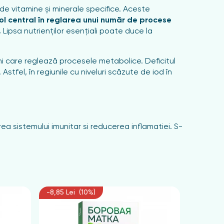
 de vitamine și minerale specifice. Aceste
ol central în reglarea unui număr de procese
.
Lipsa nutrienților esențiali poate duce la
oni care reglează procesele metabolice. Deficitul
fel, în regiunile cu niveluri scăzute de iod în
ea sistemului imunitar și reducerea inflamației. S-
să fie important pentru menținerea sănătății.
 îmbunătățește funcția sistemului nervos, combate
ni și metabolismul energetic.
roidă de inflamație și de deteriorarea radicalilor
-8,85 Lei (10%)
-6,75 Le
sinteza hormonilor. Deficitul său poate avea un