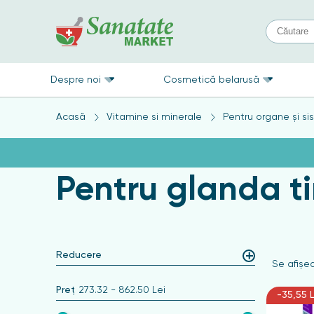
Despre noi
Cosmetică belarusă
Acasă
Vitamine si minerale
Pentru organe și s
Pentru glanda ti
Reducere
Se afişea
Preț
273.32
-
862.50
Lei
-35,55 L