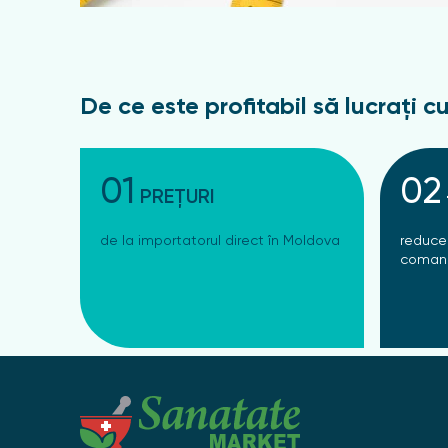
De ce este profitabil să lucrați cu
01
02
PREȚURI
de la importatorul direct în Moldova
reduce
comand