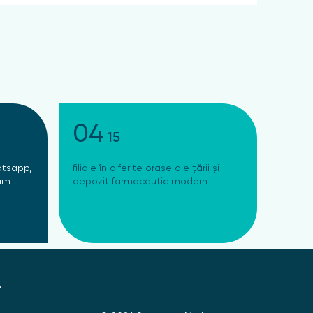
04
15
atsapp,
filiale în diferite orașe ale țării și
ram
depozit farmaceutic modern
e