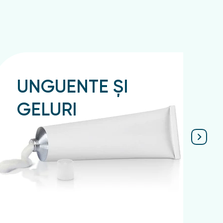
UNGUENTE ȘI
GELURI
Подробнее
П