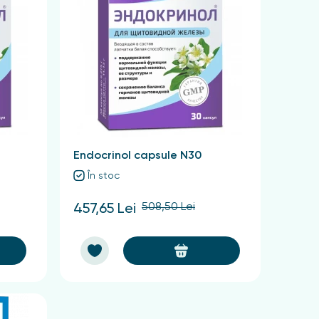
Endocrinol capsule N30
În stoc
508,50 Lei
457,65 Lei