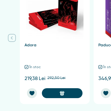
impact negativ asupra funcției tiroidiene și a săn
Fierul
este, de asemenea, esențial, în special pen
unor niveluri normale de fier previne oboseala și
În consecință, aportul de iod, vitamina D, vitamine
minerale asigură funcționarea normală a tiroidei,
pe tot parcursul zilei.
Adora
Paduce
În stoc
În s
292,50 Lei
219,38 Lei
346,9