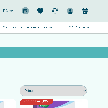
RO
Ceaiuri și plante medicinale
Sănătate
-50,85 Lei (10%)