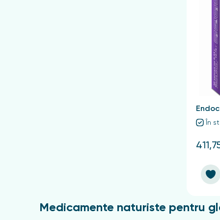
Endocr
În s
411,7
Medicamente naturiste pentru gl